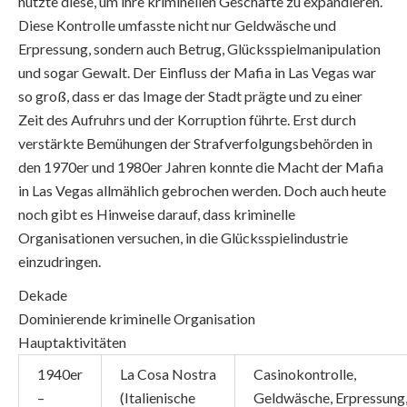
nutzte diese, um ihre kriminellen Geschäfte zu expandieren.
Diese Kontrolle umfasste nicht nur Geldwäsche und
Erpressung, sondern auch Betrug, Glücksspielmanipulation
und sogar Gewalt. Der Einfluss der Mafia in Las Vegas war
so groß, dass er das Image der Stadt prägte und zu einer
Zeit des Aufruhrs und der Korruption führte. Erst durch
verstärkte Bemühungen der Strafverfolgungsbehörden in
den 1970er und 1980er Jahren konnte die Macht der Mafia
in Las Vegas allmählich gebrochen werden. Doch auch heute
noch gibt es Hinweise darauf, dass kriminelle
Organisationen versuchen, in die Glücksspielindustrie
einzudringen.
Dekade
Dominierende kriminelle Organisation
Hauptaktivitäten
1940er
La Cosa Nostra
Casinokontrolle,
–
(Italienische
Geldwäsche, Erpressung