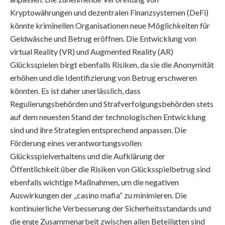
Kryptowährungen und dezentralen Finanzsystemen (DeFi)
könnte kriminellen Organisationen neue Möglichkeiten für
Geldwäsche und Betrug eröffnen. Die Entwicklung von
virtual Reality (VR) und Augmented Reality (AR)
Glücksspielen birgt ebenfalls Risiken, da sie die Anonymität
erhöhen und die Identifizierung von Betrug erschweren
könnten. Es ist daher unerlässlich, dass
Regulierungsbehörden und Strafverfolgungsbehörden stets
auf dem neuesten Stand der technologischen Entwicklung
sind und ihre Strategien entsprechend anpassen. Die
Förderung eines verantwortungsvollen
Glücksspielverhaltens und die Aufklärung der
Öffentlichkeit über die Risiken von Glücksspielbetrug sind
ebenfalls wichtige Maßnahmen, um die negativen
Auswirkungen der „casino mafia“ zu minimieren. Die
kontinuierliche Verbesserung der Sicherheitsstandards und
die enge Zusammenarbeit zwischen allen Beteiligten sind