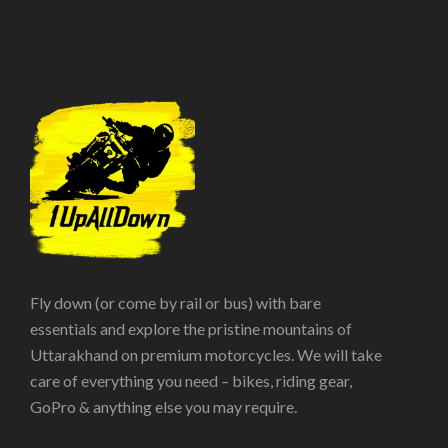
Fly down (or come by rail or bus) with bare
essentials and explore the pristine mountains of
Uttarakhand on premium motorcycles. We will take
care of everything you need – bikes, riding gear,
GoPro & anything else you may require.