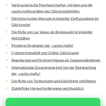
Verbrecherische Machenschaften, Intrigen und die
casino mafia prägen das Glücksspielmilieu
Die historischen Wurzeln krimineller Einflussnahme im
Glücksspiel
Die Rolle von Las Vegas als Brennpunkt krimineller
Aktivitäten
Moderne Strategien der „casino mafia“
Cyberkriminalität und Online-Glücksspiel
Regulierung und Strafverfolgung als Gegenmaßnahmen
Internationale Zusammenarbeit bei der Bekämpfung
der „casino mafia“
Die Rolle von Technologie und künstlicher Intelligenz
Zukünftige Herausforderungen und Ausblick