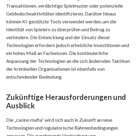
Transaktionen, verdächtige Spielmuster oder potenzielle
Geldwäscheaktivitäten identifizieren. Darüber hinaus
können KI-gestützte Tools verwendet werden, um die
Identität von Spielern zu überprüfen und Betrug zu
verhindern. Die Entwicklung und der Einsatz dieser
Technologien erfordern jedoch erhebliche Investitionen und
ein hohes Maß an Fachwissen. Die kontinuierliche
Anpassung der Technologien an die sich ändernden Taktiken
der kriminellen Organisationen ist ebenfalls von
entscheidender Bedeutung.
Zukünftige Herausforderungen und
Ausblick
Die „casino mafia“ wird sich auch in Zukunft an neue
Technologien und regulatorische Rahmenbedingungen
anpassen. Die zunehmende Verbreitung von