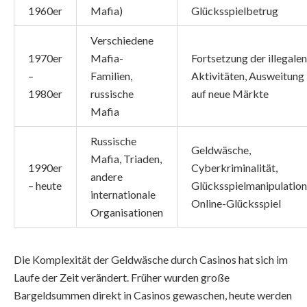
1960er
Mafia)
Glücksspielbetrug
Verschiedene
1970er
Mafia-
Fortsetzung der illegalen
–
Familien,
Aktivitäten, Ausweitung
1980er
russische
auf neue Märkte
Mafia
Russische
Geldwäsche,
Mafia, Triaden,
1990er
Cyberkriminalität,
andere
– heute
Glücksspielmanipulation
internationale
Online-Glücksspiel
Organisationen
Die Komplexität der Geldwäsche durch Casinos hat sich im
Laufe der Zeit verändert. Früher wurden große
Bargeldsummen direkt in Casinos gewaschen, heute werden