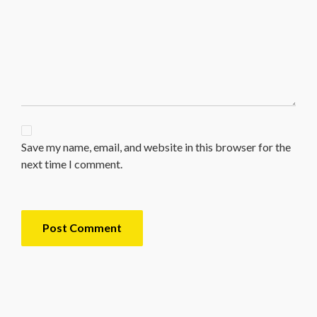
Save my name, email, and website in this browser for the
next time I comment.