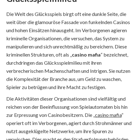
Die Welt des Glücksspiels birgt oft eine dunkle Seite, die
weit über die glamouröse Fassade von funkelnden Casinos
und hohen Einsätzen hinausgeht. Im Verborgenen agieren
kriminelle Organisationen, die versuchen, das System zu
manipulieren und sich unrechtmäßig zu bereichern. Diese
kriminellen Strukturen, oft als „
casino mafia
“ bezeichnet,
durchdringen das Glücksspielmilieu mit ihren
verbrecherischen Machenschaften und Intrigen. Sie nutzen
die Komplexität der Branche aus, um Geld zu waschen,
Spieler zu betrügen und ihre Macht zu festigen.
Die Aktivitäten dieser Organisationen sind vielfältig und
reichen von der Beeinflussung von Spielautomaten bis hin
zur Erpressung von Casinobesitzern. Die „
casino mafia
“
operiert oft im Verborgenen, agiert durch Strohmänner und
nutzt ausgeklügelte Netzwerke, um ihre Spuren zu
verwischen. Dies macht es den Strafverfolgungsbehörden