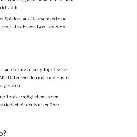
kt zählt.
t Spielern aus Deutschland eine
r mit attraktiven Boni, sondern
Casino besitzt eine gültige Lizenz
 Alle Daten werden mit modernster
u geraten.
ene Tools ermöglichen es den
 Zufriedenheit der Nutzer über
o?