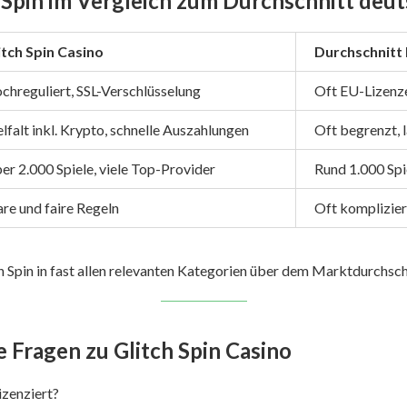
h Spin im Vergleich zum Durchschnitt deu
itch Spin Casino
Durchschnitt
chreguliert, SSL-Verschlüsselung
Oft EU-Lizenze
elfalt inkl. Krypto, schnelle Auszahlungen
Oft begrenzt,
er 2.000 Spiele, viele Top-Provider
Rund 1.000 Spi
are und faire Regeln
Oft komplizie
ch Spin in fast allen relevanten Kategorien über dem Marktdurchschn
e Fragen zu Glitch Spin Casino
lizenziert?