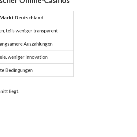
tscher Online-Casinos
 Markt Deutschland
n, teils weniger transparent
 langsamere Auszahlungen
ele, weniger Innovation
rte Bedingungen
itt liegt.