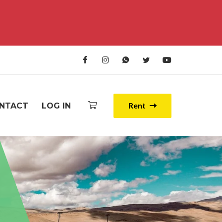
Rent
NTACT
LOG IN