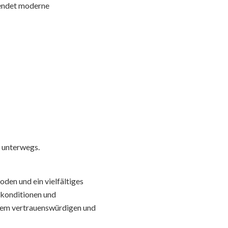
wendet moderne
n unterwegs.
den und ein vielfältiges
skonditionen und
nem vertrauenswürdigen und