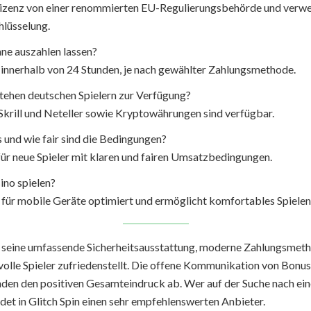
ge Lizenz von einer renommierten EU-Regulierungsbehörde und ver
hlüsselung.
nne auszahlen lassen?
 innerhalb von 24 Stunden, je nach gewählter Zahlungsmethode.
tehen deutschen Spielern zur Verfügung?
 Skrill und Neteller sowie Kryptowährungen sind verfügbar.
und wie fair sind die Bedingungen?
 für neue Spieler mit klaren und fairen Umsatzbedingungen.
ino spielen?
t für mobile Geräte optimiert und ermöglicht komfortables Spiele
 seine umfassende Sicherheitsausstattung, moderne Zahlungsmetho
volle Spieler zufriedenstellt. Die offene Kommunikation von Bonu
den den positiven Gesamteindruck ab. Wer auf der Suche nach ei
ndet in Glitch Spin einen sehr empfehlenswerten Anbieter.