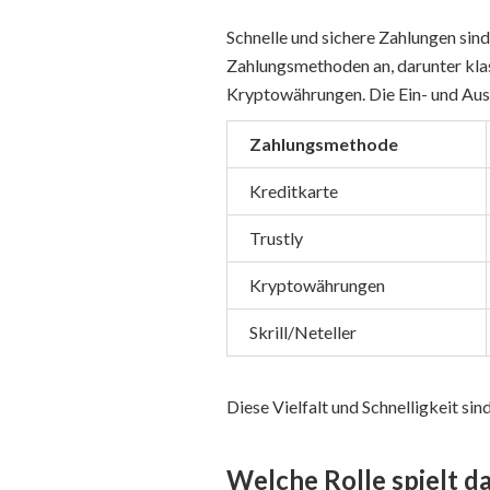
Schnelle und sichere Zahlungen sind
Zahlungsmethoden an, darunter kla
Kryptowährungen. Die Ein- und Aus
Zahlungsmethode
Kreditkarte
Trustly
Kryptowährungen
Skrill/Neteller
Diese Vielfalt und Schnelligkeit sin
Welche Rolle spielt d