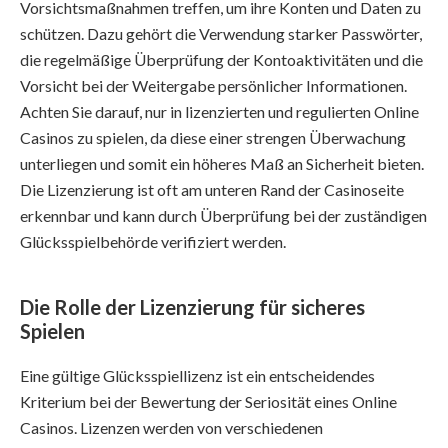
Vorsichtsmaßnahmen treffen, um ihre Konten und Daten zu
schützen. Dazu gehört die Verwendung starker Passwörter,
die regelmäßige Überprüfung der Kontoaktivitäten und die
Vorsicht bei der Weitergabe persönlicher Informationen.
Achten Sie darauf, nur in lizenzierten und regulierten Online
Casinos zu spielen, da diese einer strengen Überwachung
unterliegen und somit ein höheres Maß an Sicherheit bieten.
Die Lizenzierung ist oft am unteren Rand der Casinoseite
erkennbar und kann durch Überprüfung bei der zuständigen
Glücksspielbehörde verifiziert werden.
Die Rolle der Lizenzierung für sicheres
Spielen
Eine gültige Glücksspiellizenz ist ein entscheidendes
Kriterium bei der Bewertung der Seriosität eines Online
Casinos. Lizenzen werden von verschiedenen