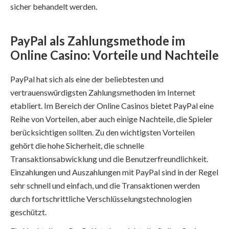
sicher behandelt werden.
PayPal als Zahlungsmethode im
Online Casino: Vorteile und Nachteile
PayPal hat sich als eine der beliebtesten und
vertrauenswürdigsten Zahlungsmethoden im Internet
etabliert. Im Bereich der Online Casinos bietet PayPal eine
Reihe von Vorteilen, aber auch einige Nachteile, die Spieler
berücksichtigen sollten. Zu den wichtigsten Vorteilen
gehört die hohe Sicherheit, die schnelle
Transaktionsabwicklung und die Benutzerfreundlichkeit.
Einzahlungen und Auszahlungen mit PayPal sind in der Regel
sehr schnell und einfach, und die Transaktionen werden
durch fortschrittliche Verschlüsselungstechnologien
geschützt.