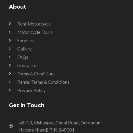
About
Rent Motorcycle
Motorcycle Tours
Services
Gallery
FAQs
Contact us
Terms & Conditions
Rental Terms & Conditions
Privacy Policy
Get In Touch
46/13, Kishanpur, Canal Road, Dehradun
(Uttarakhand) PIN 248001