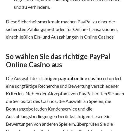
und zu verhindern.
Diese Sicherheitsmerkmale machen PayPal zu einer der
sichersten Zahlungsmethoden für Online-Transaktionen,
einschließlich Ein- und Auszahlungen in Online Casinos
So wählen Sie das richtige PayPal
Online Casino aus
Die Auswahl des richtigen
paypal online casino
erfordert
eine sorgfältige Recherche und Bewertung verschiedener
Kriterien. Neben der Akzeptanz von PayPal sollten Sie auch
die Seriosität des Casinos, die Auswahl an Spielen, die
Bonusangebote, den Kundenservice und die
Auszahlungsbedingungen berücksichtigen. Lesen Sie
Bewertungen von anderen Spielern, überprüfen Sie die