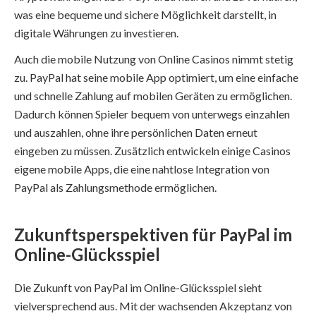
was eine bequeme und sichere Möglichkeit darstellt, in
digitale Währungen zu investieren.
Auch die mobile Nutzung von Online Casinos nimmt stetig
zu. PayPal hat seine mobile App optimiert, um eine einfache
und schnelle Zahlung auf mobilen Geräten zu ermöglichen.
Dadurch können Spieler bequem von unterwegs einzahlen
und auszahlen, ohne ihre persönlichen Daten erneut
eingeben zu müssen. Zusätzlich entwickeln einige Casinos
eigene mobile Apps, die eine nahtlose Integration von
PayPal als Zahlungsmethode ermöglichen.
Zukunftsperspektiven für PayPal im
Online-Glücksspiel
Die Zukunft von PayPal im Online-Glücksspiel sieht
vielversprechend aus. Mit der wachsenden Akzeptanz von