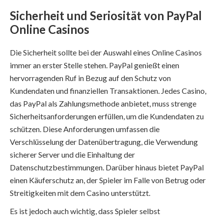
Sicherheit und Seriosität von PayPal
Online Casinos
Die Sicherheit sollte bei der Auswahl eines Online Casinos
immer an erster Stelle stehen. PayPal genießt einen
hervorragenden Ruf in Bezug auf den Schutz von
Kundendaten und finanziellen Transaktionen. Jedes Casino,
das PayPal als Zahlungsmethode anbietet, muss strenge
Sicherheitsanforderungen erfüllen, um die Kundendaten zu
schützen. Diese Anforderungen umfassen die
Verschlüsselung der Datenübertragung, die Verwendung
sicherer Server und die Einhaltung der
Datenschutzbestimmungen. Darüber hinaus bietet PayPal
einen Käuferschutz an, der Spieler im Falle von Betrug oder
Streitigkeiten mit dem Casino unterstützt.
Es ist jedoch auch wichtig, dass Spieler selbst