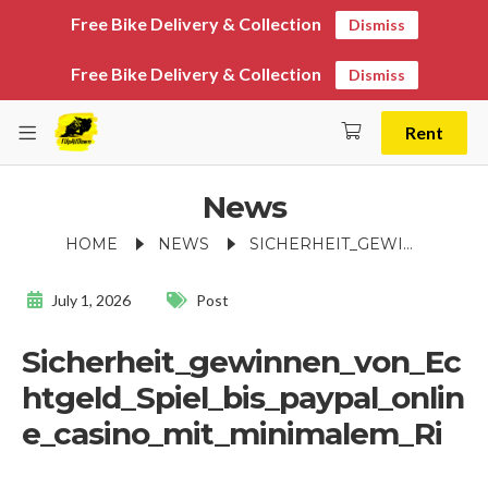
Free Bike Delivery & Collection
Dismiss
Free Bike Delivery & Collection
Dismiss
Rent
News
HOME
NEWS
SICHERHEIT_GEWINNEN_VON_ECHTGELD_SPIEL_BIS_PAYPAL_ONLINE_CASINO_MIT_MINIMALEM_RI
July 1, 2026
Post
Sicherheit_gewinnen_von_Ec
htgeld_Spiel_bis_paypal_onlin
e_casino_mit_minimalem_Ri