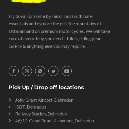
Fly down (or come by rail or bus) with bare
essentials and explore the pristine mountains of
Uttarakhand on premium motorcycles. We will take
care of everything you need – bikes, riding gear,
GoPro & anything else you may require.
Pick Up / Drop off locations
Jolly Grant Airport, Dehradun
ISBT, Dehradun
Railway Station, Dehradun
46/13, Canal Road, Kishanpur, Dehradun