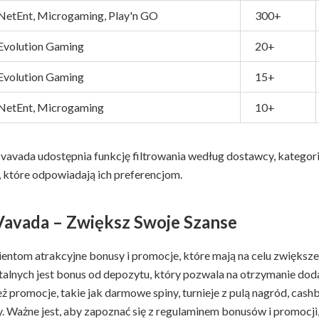
NetEnt, Microgaming, Play'n GO
300+
Evolution Gaming
20+
Evolution Gaming
15+
NetEnt, Microgaming
10+
vavada udostępnia funkcję filtrowania według dostawcy, kategorii
, które odpowiadają ich preferencjom.
Vavada – Zwiększ Swoje Szanse
ientom atrakcyjne bonusy i promocje, które mają na celu zwiększe
alnych jest bonus od depozytu, który pozwala na otrzymanie do
ż promocje, takie jak darmowe spiny, turnieje z pulą nagród, cas
 Ważne jest, aby zapoznać się z regulaminem bonusów i promocji,