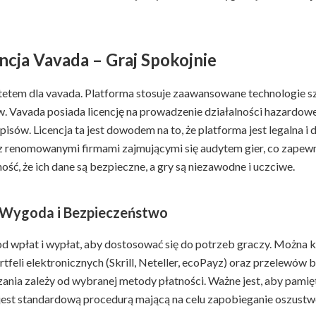
ncja Vavada – Graj Spokojnie
tetem dla vavada. Platforma stosuje zaawansowane technologie sz
 Vavada posiada licencję na prowadzenie działalności hazardowe
isów. Licencja ta jest dowodem na to, że platforma jest legalna i 
 renomowanymi firmami zajmującymi się audytem gier, co zapewni
ć, że ich dane są bezpieczne, a gry są niezawodne i uczciwe.
 Wygoda i Bezpieczeństwo
d wpłat i wypłat, aby dostosować się do potrzeb graczy. Można k
tfeli elektronicznych (Skrill, Neteller, ecoPayz) oraz przelewó
zania zależy od wybranej metody płatności. Ważne jest, aby pamię
jest standardową procedurą mającą na celu zapobieganie oszust