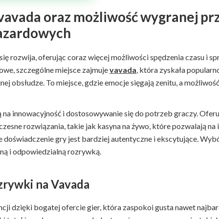
vavada oraz możliwość wygranej prz
hazardowych
się rozwija, oferując coraz więcej możliwości spędzenia czasu i 
dowe, szczególne miejsce zajmuje
vavada
, która zyskała popular
ej obsłudze. To miejsce, gdzie emocje sięgają zenitu, a możliwoś
ą na innowacyjność i dostosowywanie się do potrzeb graczy. Oferu
oczesne rozwiązania, takie jak kasyna na żywo, które pozwalają na
e doświadczenie gry jest bardziej autentyczne i ekscytujące. Wyb
zną i odpowiedzialną rozrywką.
zrywki na Vavada
ncji dzięki bogatej ofercie gier, która zaspokoi gusta nawet najb