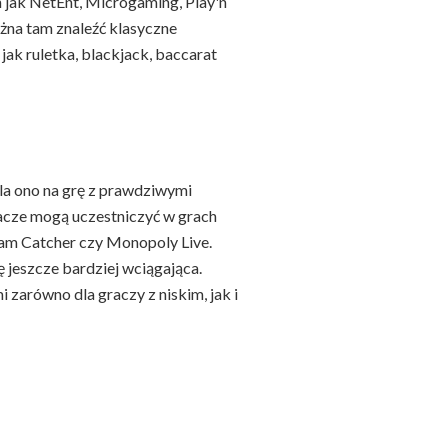
jak NetEnt, Microgaming, Play'n
ożna tam znaleźć klasyczne
ak ruletka, blackjack, baccarat
la ono na grę z prawdziwymi
racze mogą uczestniczyć w grach
ream Catcher czy Monopoly Live.
ę jeszcze bardziej wciągająca.
 zarówno dla graczy z niskim, jak i