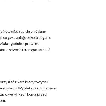
yfrowania, aby chronić dane
j, co gwarantuje przestrzeganie
działa zgodnie z prawem.
a uczciwość i transparentność
orzystać z kart kredytowych i
w bankowych. Wypłaty są realizowane
tać o weryfikacji konta przed
wom.