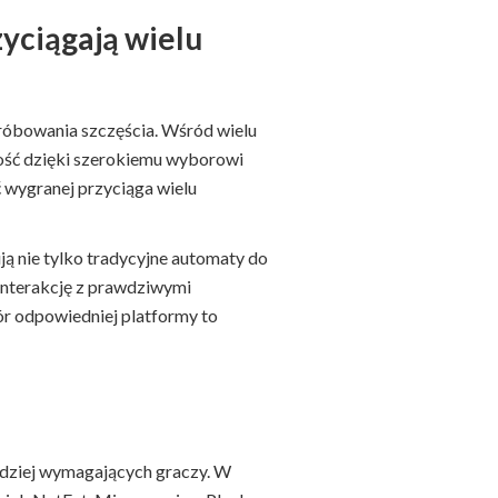
yciągają wielu
spróbowania szczęścia. Wśród wielu
ność dzięki szerokiemu wyborowi
ć wygranej przyciąga wielu
ją nie tylko tradycyjne automaty do
 interakcję z prawdziwymi
ór odpowiedniej platformy to
ardziej wymagających graczy. W