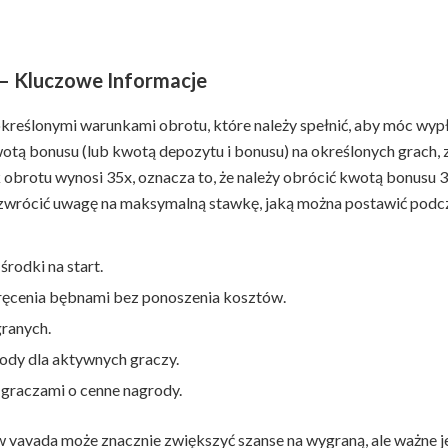
– Kluczowe Informacje
określonymi warunkami obrotu, które należy spełnić, aby móc wyp
 kwotą bonusu (lub kwotą depozytu i bonusu) na określonych grach
k obrotu wynosi 35x, oznacza to, że należy obrócić kwotą bonusu
zwrócić uwagę na maksymalną stawkę, jaką można postawić podcz
rodki na start.
ęcenia bębnami bez ponoszenia kosztów.
ranych.
ody dla aktywnych graczy.
i graczami o cenne nagrody.
 vavada może znacznie zwiększyć szanse na wygraną, ale ważne je