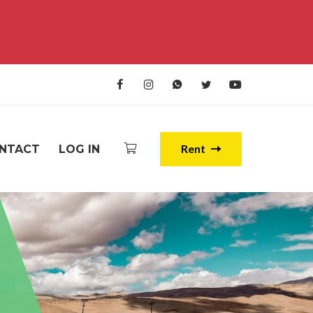
Rent
NTACT
LOG IN