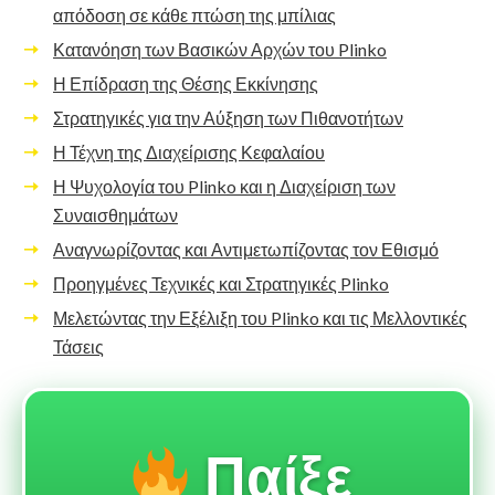
απόδοση σε κάθε πτώση της μπίλιας
Κατανόηση των Βασικών Αρχών του Plinko
Η Επίδραση της Θέσης Εκκίνησης
Στρατηγικές για την Αύξηση των Πιθανοτήτων
Η Τέχνη της Διαχείρισης Κεφαλαίου
Η Ψυχολογία του Plinko και η Διαχείριση των
Συναισθημάτων
Αναγνωρίζοντας και Αντιμετωπίζοντας τον Εθισμό
Προηγμένες Τεχνικές και Στρατηγικές Plinko
Μελετώντας την Εξέλιξη του Plinko και τις Μελλοντικές
Τάσεις
Παίξε