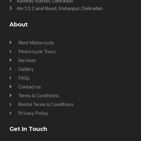
Railway Station, Dehradun
46/13, Canal Road, Kishanpur, Dehradun
About
Rent Motorcycle
Motorcycle Tours
Services
Gallery
FAQs
Contact us
Terms & Conditions
Rental Terms & Conditions
Privacy Policy
Get In Touch