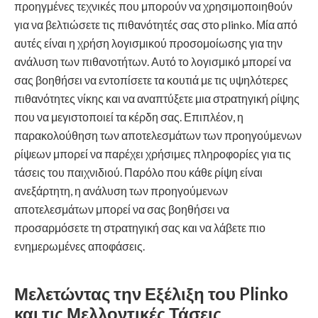
προηγμένες τεχνικές που μπορούν να χρησιμοποιηθούν
για να βελτιώσετε τις πιθανότητές σας στο plinko. Μία από
αυτές είναι η χρήση λογισμικού προσομοίωσης για την
ανάλυση των πιθανοτήτων. Αυτό το λογισμικό μπορεί να
σας βοηθήσει να εντοπίσετε τα κουτιά με τις υψηλότερες
πιθανότητες νίκης και να αναπτύξετε μια στρατηγική ρίψης
που να μεγιστοποιεί τα κέρδη σας. Επιπλέον, η
παρακολούθηση των αποτελεσμάτων των προηγούμενων
ρίψεων μπορεί να παρέχει χρήσιμες πληροφορίες για τις
τάσεις του παιχνιδιού. Παρόλο που κάθε ρίψη είναι
ανεξάρτητη, η ανάλυση των προηγούμενων
αποτελεσμάτων μπορεί να σας βοηθήσει να
προσαρμόσετε τη στρατηγική σας και να λάβετε πιο
ενημερωμένες αποφάσεις.
Μελετώντας την Εξέλιξη του Plinko
και τις Μελλοντικές Τάσεις