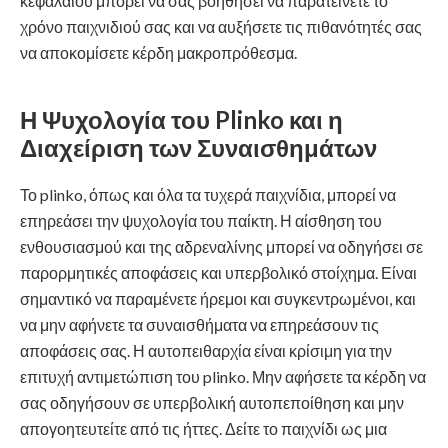
κεφαλαίου μπορεί να σας βοηθήσει να παρατείνετε το
χρόνο παιχνιδιού σας και να αυξήσετε τις πιθανότητές σας
να αποκομίσετε κέρδη μακροπρόθεσμα.
Η Ψυχολογία του Plinko και η
Διαχείριση των Συναισθημάτων
Το plinko, όπως και όλα τα τυχερά παιχνίδια, μπορεί να
επηρεάσει την ψυχολογία του παίκτη. Η αίσθηση του
ενθουσιασμού και της αδρεναλίνης μπορεί να οδηγήσει σε
παρορμητικές αποφάσεις και υπερβολικό στοίχημα. Είναι
σημαντικό να παραμένετε ήρεμοι και συγκεντρωμένοι, και
να μην αφήνετε τα συναισθήματα να επηρεάσουν τις
αποφάσεις σας. Η αυτοπειθαρχία είναι κρίσιμη για την
επιτυχή αντιμετώπιση του plinko. Μην αφήσετε τα κέρδη να
σας οδηγήσουν σε υπερβολική αυτοπεποίθηση και μην
απογοητευτείτε από τις ήττες. Δείτε το παιχνίδι ως μια