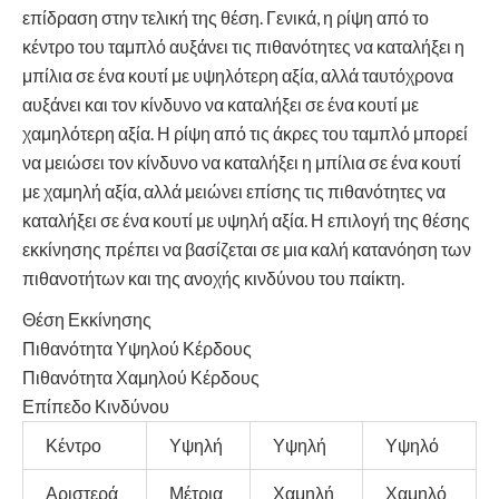
επίδραση στην τελική της θέση. Γενικά, η ρίψη από το
κέντρο του ταμπλό αυξάνει τις πιθανότητες να καταλήξει η
μπίλια σε ένα κουτί με υψηλότερη αξία, αλλά ταυτόχρονα
αυξάνει και τον κίνδυνο να καταλήξει σε ένα κουτί με
χαμηλότερη αξία. Η ρίψη από τις άκρες του ταμπλό μπορεί
να μειώσει τον κίνδυνο να καταλήξει η μπίλια σε ένα κουτί
με χαμηλή αξία, αλλά μειώνει επίσης τις πιθανότητες να
καταλήξει σε ένα κουτί με υψηλή αξία. Η επιλογή της θέσης
εκκίνησης πρέπει να βασίζεται σε μια καλή κατανόηση των
πιθανοτήτων και της ανοχής κινδύνου του παίκτη.
Θέση Εκκίνησης
Πιθανότητα Υψηλού Κέρδους
Πιθανότητα Χαμηλού Κέρδους
Επίπεδο Κινδύνου
Κέντρο
Υψηλή
Υψηλή
Υψηλό
Αριστερά
Μέτρια
Χαμηλή
Χαμηλό