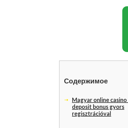
Содержимое
Magyar online casino
deposit bonus gyors
regisztrációval