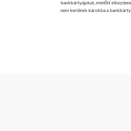
bankkártyájukat, mielőtt elkezdene
nem kerülnek károkba a bankkárty