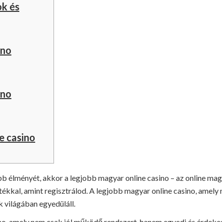
k és
 no
 no
e casino
b élményét, akkor a legjobb magyar online casino – az online magy
átékkal, amint regisztrálod. A legjobb magyar online casino, amel
ok világában egyedüláll.
o, amely nem csak jól működő rendszert, hanem egyedi és érdekes