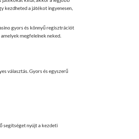
így kezdheted a játékot ingyenesen,
asino gyors és könnyű regisztrációt
t, amelyek megfelelnek neked.
yes választás. Gyors és egyszerű
 segítséget nyújt a kezdeti