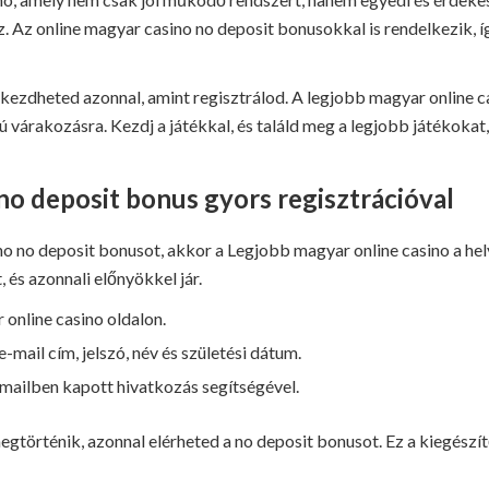
z. Az online magyar casino no deposit bonusokkal is rendelkezik, 
kezdheted azonnal, amint regisztrálod. A legjobb magyar online c
ú várakozásra. Kezdj a játékkal, és találd meg a legjobb játékoka
no deposit bonus gyors regisztrációval
o no deposit bonusot, akkor a Legjobb magyar online casino a hel
 és azonnali előnyökkel jár.
 online casino oldalon.
mail cím, jelszó, név és születési dátum.
-mailben kapott hivatkozás segítségével.
gtörténik, azonnal elérheted a no deposit bonusot. Ez a kiegészítő