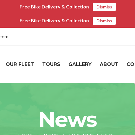
Free Bike Delivery & Collection
Dismiss
Free Bike Delivery & Collection
Dismiss
.com
OUR FLEET
TOURS
GALLERY
ABOUT
CO
News