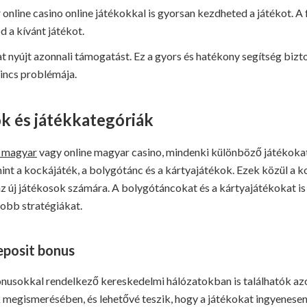
online casino online játékokkal is gyorsan kezdheted a játékot. A 
d a kívánt játékot.
 nyújt azonnali támogatást. Ez a gyors és hatékony segítség biztos
incs problémája.
k és játékkategóriák
o magyar
vagy online magyar casino, mindenki különböző játékokat
mint a kockájáték, a bolygótánc és a kártyajátékok. Ezek közül a
az új játékosok számára. A bolygótáncokat és a kártyajátékokat is
jobb stratégiákat.
eposit bonus
onusokkal rendelkező kereskedelmi hálózatokban is találhatók az
 megismerésében, és lehetővé teszik, hogy a játékokat ingyenesen