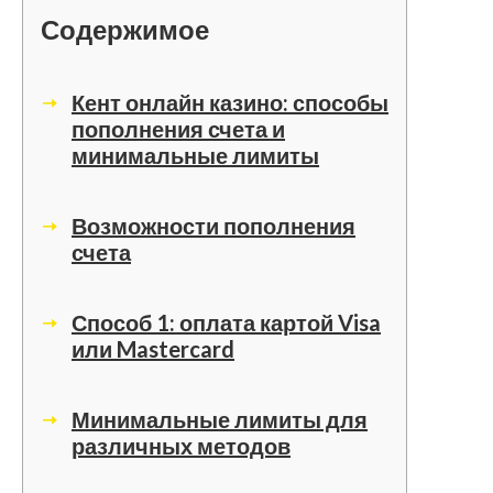
Содержимое
Кент онлайн казино: способы
пополнения счета и
минимальные лимиты
Возможности пополнения
счета
Способ 1: оплата картой Visa
или Mastercard
Минимальные лимиты для
различных методов