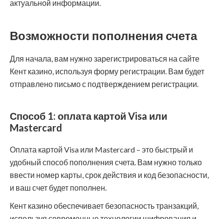
актуальной информации.
Возможности пополнения счета
Для начала, вам нужно зарегистрироваться на сайте
Кент казино, используя форму регистрации. Вам будет
отправлено письмо с подтверждением регистрации.
Способ 1: оплата картой Visa или
Mastercard
Оплата картой Visa или Mastercard – это быстрый и
удобный способ пополнения счета. Вам нужно только
ввести номер карты, срок действия и код безопасности,
и ваш счет будет пополнен.
Кент казино обеспечивает безопасность транзакций,
используя современные технологии шифрования и