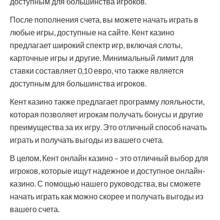
доступным для большинства игроков.
После пополнения счета, вы можете начать играть в
любые игры, доступные на сайте. Кент казино
предлагает широкий спектр игр, включая слоты,
карточные игры и другие. Минимальный лимит для
ставки составляет 0,10 евро, что также является
доступным для большинства игроков.
Кент казино также предлагает программу лояльности,
которая позволяет игрокам получать бонусы и другие
преимущества за их игру. Это отличный способ начать
играть и получать выгоды из вашего счета.
В целом, Кент онлайн казино – это отличный выбор для
игроков, которые ищут надежное и доступное онлайн-
казино. С помощью нашего руководства, вы сможете
начать играть как можно скорее и получать выгоды из
вашего счета.