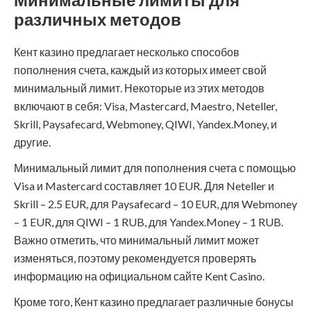
различных методов
Кент казино предлагает несколько способов
пополнения счета, каждый из которых имеет свой
минимальный лимит. Некоторые из этих методов
включают в себя: Visa, Mastercard, Maestro, Neteller,
Skrill, Paysafecard, Webmoney, QIWI, Yandex.Money, и
другие.
Минимальный лимит для пополнения счета с помощью
Visa и Mastercard составляет 10 EUR. Для Neteller и
Skrill – 2.5 EUR, для Paysafecard – 10 EUR, для Webmoney
– 1 EUR, для QIWI – 1 RUB, для Yandex.Money – 1 RUB.
Важно отметить, что минимальный лимит может
изменяться, поэтому рекомендуется проверять
информацию на официальном сайте Kent Casino.
Кроме того, Кент казино предлагает различные бонусы