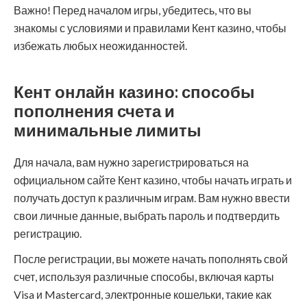
Важно! Перед началом игры, убедитесь, что вы
знакомы с условиями и правилами Кент казино, чтобы
избежать любых неожиданностей.
Кент онлайн казино: способы
пополнения счета и
минимальные лимиты
Для начала, вам нужно зарегистрироваться на
официальном сайте Кент казино, чтобы начать играть и
получать доступ к различным играм. Вам нужно ввести
свои личные данные, выбрать пароль и подтвердить
регистрацию.
После регистрации, вы можете начать пополнять свой
счет, используя различные способы, включая карты
Visa и Mastercard, электронные кошельки, такие как