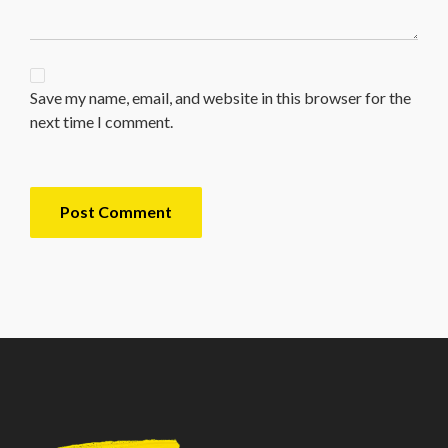
Save my name, email, and website in this browser for the
next time I comment.