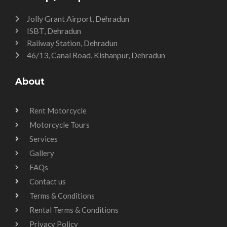
Jolly Grant Airport, Dehradun
ISBT, Dehradun
Railway Station, Dehradun
46/13, Canal Road, Kishanpur, Dehradun
About
Rent Motorcycle
Motorcycle Tours
Services
Gallery
FAQs
Contact us
Terms & Conditions
Rental Terms & Conditions
Privacy Policy