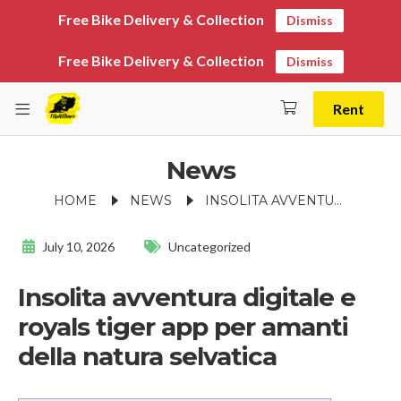
Free Bike Delivery & Collection
Dismiss
Free Bike Delivery & Collection
Dismiss
Rent
News
HOME
NEWS
INSOLITA AVVENTURA DIGITALE E ROYALS TIGER APP PER AMANTI DELLA NATURA SELVATICA
July 10, 2026
Uncategorized
Insolita avventura digitale e
royals tiger app per amanti
della natura selvatica