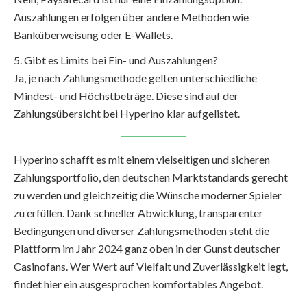
Auszahlungen erfolgen über andere Methoden wie
Banküberweisung oder E-Wallets.
5. Gibt es Limits bei Ein- und Auszahlungen?
Ja, je nach Zahlungsmethode gelten unterschiedliche
Mindest- und Höchstbeträge. Diese sind auf der
Zahlungsübersicht bei Hyperino klar aufgelistet.
Hyperino schafft es mit einem vielseitigen und sicheren
Zahlungsportfolio, den deutschen Marktstandards gerecht
zu werden und gleichzeitig die Wünsche moderner Spieler
zu erfüllen. Dank schneller Abwicklung, transparenter
Bedingungen und diverser Zahlungsmethoden steht die
Plattform im Jahr 2024 ganz oben in der Gunst deutscher
Casinofans. Wer Wert auf Vielfalt und Zuverlässigkeit legt,
findet hier ein ausgesprochen komfortables Angebot.