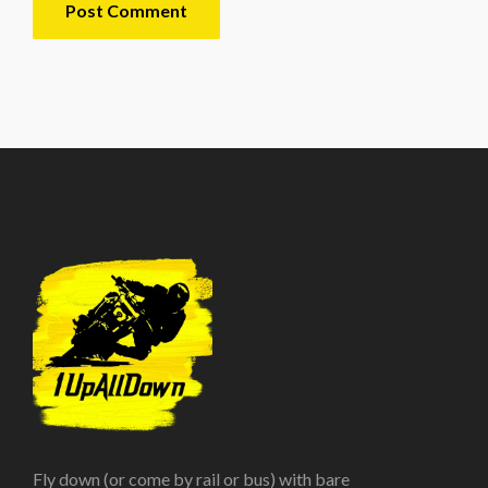
Fly down (or come by rail or bus) with bare