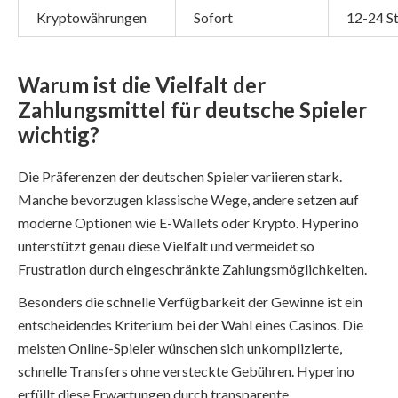
Kryptowährungen
Sofort
12-24 S
Warum ist die Vielfalt der
Zahlungsmittel für deutsche Spieler
wichtig?
Die Präferenzen der deutschen Spieler variieren stark.
Manche bevorzugen klassische Wege, andere setzen auf
moderne Optionen wie E-Wallets oder Krypto. Hyperino
unterstützt genau diese Vielfalt und vermeidet so
Frustration durch eingeschränkte Zahlungsmöglichkeiten.
Besonders die schnelle Verfügbarkeit der Gewinne ist ein
entscheidendes Kriterium bei der Wahl eines Casinos. Die
meisten Online-Spieler wünschen sich unkomplizierte,
schnelle Transfers ohne versteckte Gebühren. Hyperino
erfüllt diese Erwartungen durch transparente