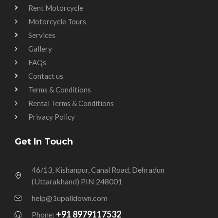
Rent Motorcycle
Motorcycle Tours
Services
Gallery
FAQs
Contact us
Terms & Conditions
Rental Terms & Conditions
Privacy Policy
Get In Touch
46/13, Kishanpur, Canal Road, Dehradun
(Uttarakhand) PIN 248001
help@1upalldown.com
+91 8979117532
Phone: