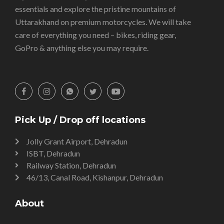
essentials and explore the pristine mountains of
Uttarakhand on premium motorcycles. We will take
care of everything you need – bikes, riding gear,
GoPro & anything else you may require.
Pick Up / Drop off locations
Jolly Grant Airport, Dehradun
ISBT, Dehradun
Railway Station, Dehradun
46/13, Canal Road, Kishanpur, Dehradun
About