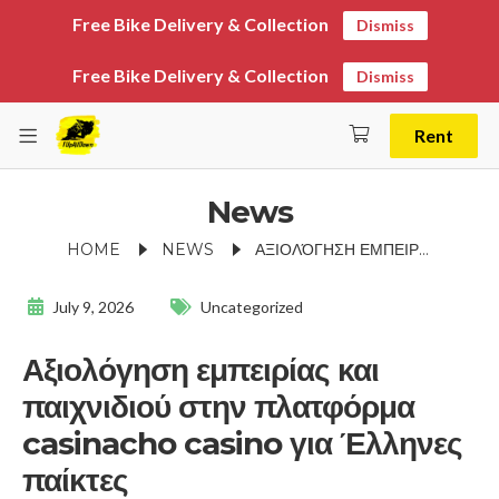
Free Bike Delivery & Collection
Dismiss
Free Bike Delivery & Collection
Dismiss
Rent
News
HOME
NEWS
ΑΞΙΟΛΌΓΗΣΗ ΕΜΠΕΙΡΊΑΣ ΚΑΙ ΠΑΙΧΝΙΔΙΟΎ ΣΤΗΝ ΠΛΑΤΦΌΡΜΑ CASINACHO CASINO ΓΙΑ ΈΛΛΗΝΕΣ ΠΑΊΚΤΕΣ
July 9, 2026
Uncategorized
Αξιολόγηση εμπειρίας και
παιχνιδιού στην πλατφόρμα
casinacho casino για Έλληνες
παίκτες