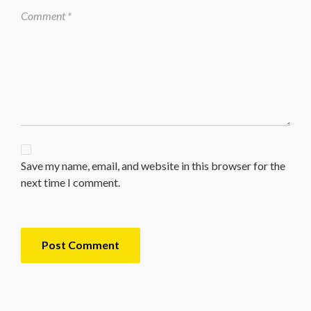
Save my name, email, and website in this browser for the
next time I comment.