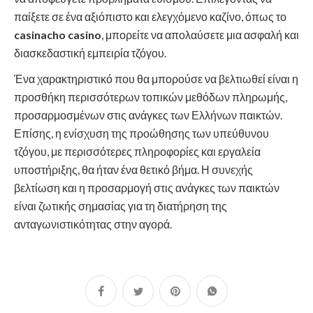
παίξετε σε ένα αξιόπιστο και ελεγχόμενο καζίνο, όπως το
casinacho casino
, μπορείτε να απολαύσετε μια ασφαλή και
διασκεδαστική εμπειρία τζόγου.
Ένα χαρακτηριστικό που θα μπορούσε να βελτιωθεί είναι η
προσθήκη περισσότερων τοπικών μεθόδων πληρωμής,
προσαρμοσμένων στις ανάγκες των Ελλήνων παικτών.
Επίσης, η ενίσχυση της προώθησης των υπεύθυνου
τζόγου, με περισσότερες πληροφορίες και εργαλεία
υποστήριξης, θα ήταν ένα θετικό βήμα. Η συνεχής
βελτίωση και η προσαρμογή στις ανάγκες των παικτών
είναι ζωτικής σημασίας για τη διατήρηση της
ανταγωνιστικότητας στην αγορά.