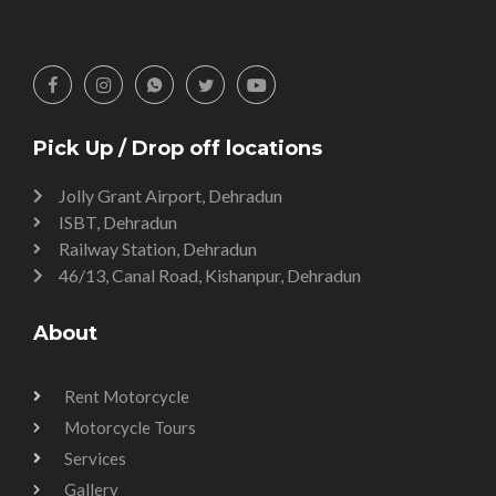
Pick Up / Drop off locations
Jolly Grant Airport, Dehradun
ISBT, Dehradun
Railway Station, Dehradun
46/13, Canal Road, Kishanpur, Dehradun
About
Rent Motorcycle
Motorcycle Tours
Services
Gallery