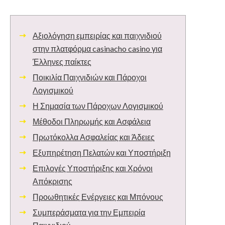
Αξιολόγηση εμπειρίας και παιχνιδιού
στην πλατφόρμα casinacho casino για
Έλληνες παίκτες
Ποικιλία Παιχνιδιών και Πάροχοι
Λογισμικού
Η Σημασία των Πάροχων Λογισμικού
Μέθοδοι Πληρωμής και Ασφάλεια
Πρωτόκολλα Ασφαλείας και Άδειες
Εξυπηρέτηση Πελατών και Υποστήριξη
Επιλογές Υποστήριξης και Χρόνοι
Απόκρισης
Προωθητικές Ενέργειες και Μπόνους
Συμπεράσματα για την Εμπειρία