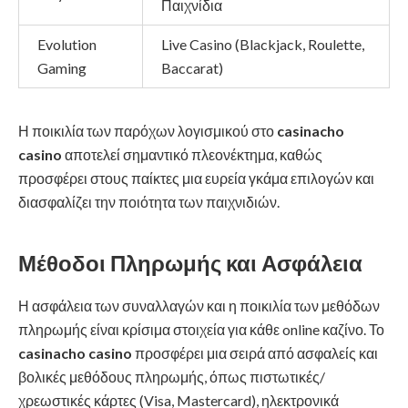
Παιχνίδια
Evolution
Live Casino (Blackjack, Roulette,
Gaming
Baccarat)
Η ποικιλία των παρόχων λογισμικού στο
casinacho
casino
αποτελεί σημαντικό πλεονέκτημα, καθώς
προσφέρει στους παίκτες μια ευρεία γκάμα επιλογών και
διασφαλίζει την ποιότητα των παιχνιδιών.
Μέθοδοι Πληρωμής και Ασφάλεια
Η ασφάλεια των συναλλαγών και η ποικιλία των μεθόδων
πληρωμής είναι κρίσιμα στοιχεία για κάθε online καζίνο. Το
casinacho casino
προσφέρει μια σειρά από ασφαλείς και
βολικές μεθόδους πληρωμής, όπως πιστωτικές/
χρεωστικές κάρτες (Visa, Mastercard), ηλεκτρονικά