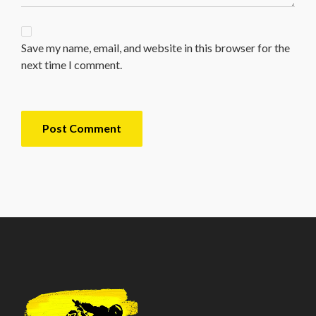
Save my name, email, and website in this browser for the
next time I comment.