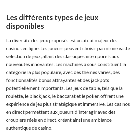
Les différents types de jeux
disponibles
La diversité des jeux proposés est un atout majeur des
casinos en ligne. Les joueurs peuvent choisir parmi une vaste
sélection de jeux, allant des classiques intemporels aux
nouveautés innovantes. Les machines à sous constituent la
catégorie la plus populaire, avec des thèmes variés, des
fonctionnalités bonus attrayantes et des jackpots
potentiellement importants. Les jeux de table, tels que la
roulette, le blackjack, le baccarat et le poker, offrent une
expérience de jeu plus stratégique et immersive. Les casinos
en direct permettent aux joueurs d'interagir avec des
croupiers réels en direct, créant ainsi une ambiance
authentique de casino.