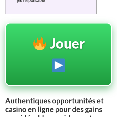
jeu responsable
Jouer
Authentiques opportunités et
casino en ligne pour des gains