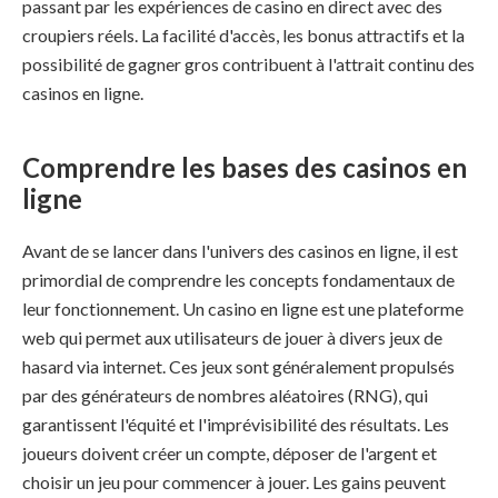
passant par les expériences de casino en direct avec des
croupiers réels. La facilité d'accès, les bonus attractifs et la
possibilité de gagner gros contribuent à l'attrait continu des
casinos en ligne.
Comprendre les bases des casinos en
ligne
Avant de se lancer dans l'univers des casinos en ligne, il est
primordial de comprendre les concepts fondamentaux de
leur fonctionnement. Un casino en ligne est une plateforme
web qui permet aux utilisateurs de jouer à divers jeux de
hasard via internet. Ces jeux sont généralement propulsés
par des générateurs de nombres aléatoires (RNG), qui
garantissent l'équité et l'imprévisibilité des résultats. Les
joueurs doivent créer un compte, déposer de l'argent et
choisir un jeu pour commencer à jouer. Les gains peuvent