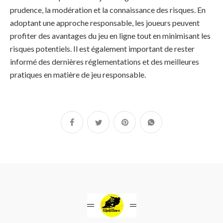
prudence, la modération et la connaissance des risques. En
adoptant une approche responsable, les joueurs peuvent
profiter des avantages du jeu en ligne tout en minimisant les
risques potentiels. Il est également important de rester
informé des dernières réglementations et des meilleures
pratiques en matière de jeu responsable.