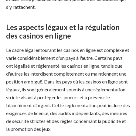
s'y rattachent.
Les aspects légaux et la régulation
des casinos en ligne
Le cadre légal entourant les casinos en ligne est complexe et
varie considérablement d'un pays à l'autre. Certains pays
ont légalisé et réglementé les casinos en ligne, tandis que
d'autres les interdisent complètement ou maintiennent une
position ambiguë. Dans les pays où les casinos en ligne sont
légaux, ils sont généralement soumis à une réglementation
stricte visant à protéger les joueurs et à prévenir le
blanchiment d'argent. Cette réglementation peut inclure des
exigences de licence, des audits indépendants, des mesures
de sécurité strictes et des règles concernant la publicité et
la promotion des jeux.