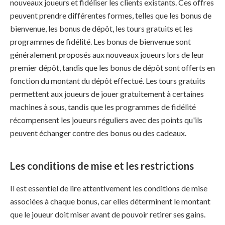
nouveaux joueurs et fidéliser les clients existants. Ces offres
peuvent prendre différentes formes, telles que les bonus de
bienvenue, les bonus de dépôt, les tours gratuits et les
programmes de fidélité. Les bonus de bienvenue sont
généralement proposés aux nouveaux joueurs lors de leur
premier dépôt, tandis que les bonus de dépôt sont offerts en
fonction du montant du dépôt effectué. Les tours gratuits
permettent aux joueurs de jouer gratuitement à certaines
machines à sous, tandis que les programmes de fidélité
récompensent les joueurs réguliers avec des points qu'ils
peuvent échanger contre des bonus ou des cadeaux.
Les conditions de mise et les restrictions
Il est essentiel de lire attentivement les conditions de mise
associées à chaque bonus, car elles déterminent le montant
que le joueur doit miser avant de pouvoir retirer ses gains.