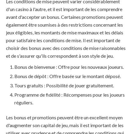
Les conditions de mise peuvent varier considérablement
d'un casino à l'autre, et il est important de les comprendre
avant d'accepter un bonus. Certaines promotions peuvent
également être soumises à des restrictions concernant les
jeux éligibles, les montants de mise maximaux et les délais
pour satisfaire les conditions de mise. Il est important de
choisir des bonus avec des conditions de mise raisonnables
et de s'assurer qu'ils correspondent à son style de jeu.
Bonus de bienvenue : Offre pour les nouveaux joueurs.
Bonus de dépôt : Offre basée sur le montant déposé.
Tours gratuits : Possibilité de jouer gratuitement.
Programme de fidélité : Récompenses pour les joueurs
réguliers.
Les bonus et promotions peuvent être un excellent moyen
d'augmenter son capital de jeu, mais il est important de les
utiliser avec prudence et de comprendre les conditions qui