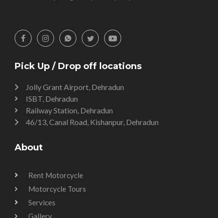
Pick Up / Drop off locations
Jolly Grant Airport, Dehradun
ISBT, Dehradun
Railway Station, Dehradun
46/13, Canal Road, Kishanpur, Dehradun
About
Rent Motorcycle
Motorcycle Tours
Services
Gallery