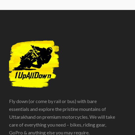
Fly down (or come by rail or bus) with bare
essentials and explore the pristine mountains of
Uttarakhand on premium motorcycles. We will take
care of everything you need – bikes, riding gear,
GoPro & anything else you may require.