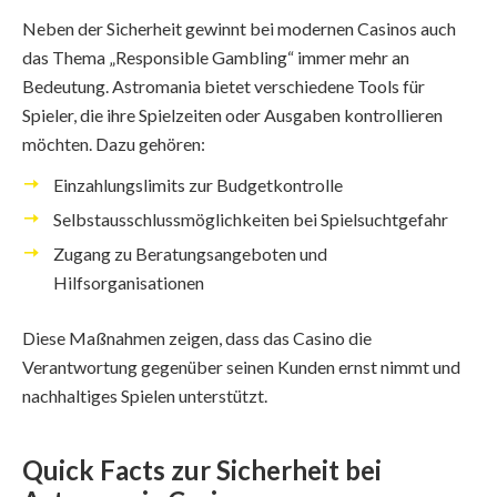
Neben der Sicherheit gewinnt bei modernen Casinos auch
das Thema „Responsible Gambling“ immer mehr an
Bedeutung. Astromania bietet verschiedene Tools für
Spieler, die ihre Spielzeiten oder Ausgaben kontrollieren
möchten. Dazu gehören:
Einzahlungslimits zur Budgetkontrolle
Selbstausschlussmöglichkeiten bei Spielsuchtgefahr
Zugang zu Beratungsangeboten und
Hilfsorganisationen
Diese Maßnahmen zeigen, dass das Casino die
Verantwortung gegenüber seinen Kunden ernst nimmt und
nachhaltiges Spielen unterstützt.
Quick Facts zur Sicherheit bei