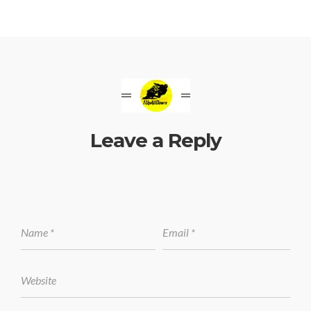
Leave a Reply