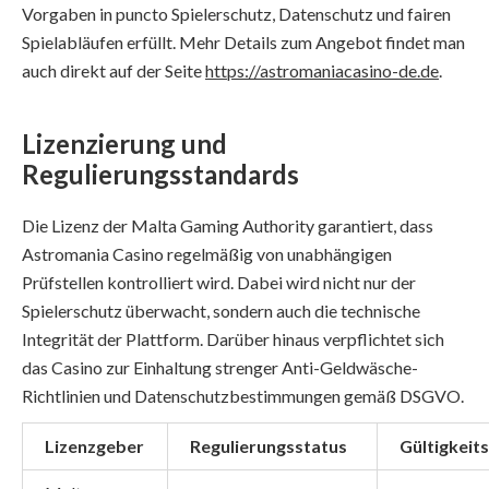
Vorgaben in puncto Spielerschutz, Datenschutz und fairen
Spielabläufen erfüllt. Mehr Details zum Angebot findet man
auch direkt auf der Seite
https://astromaniacasino-de.de
.
Lizenzierung und
Regulierungsstandards
Die Lizenz der Malta Gaming Authority garantiert, dass
Astromania Casino regelmäßig von unabhängigen
Prüfstellen kontrolliert wird. Dabei wird nicht nur der
Spielerschutz überwacht, sondern auch die technische
Integrität der Plattform. Darüber hinaus verpflichtet sich
das Casino zur Einhaltung strenger Anti-Geldwäsche-
Richtlinien und Datenschutzbestimmungen gemäß DSGVO.
Lizenzgeber
Regulierungsstatus
Gültigkeit