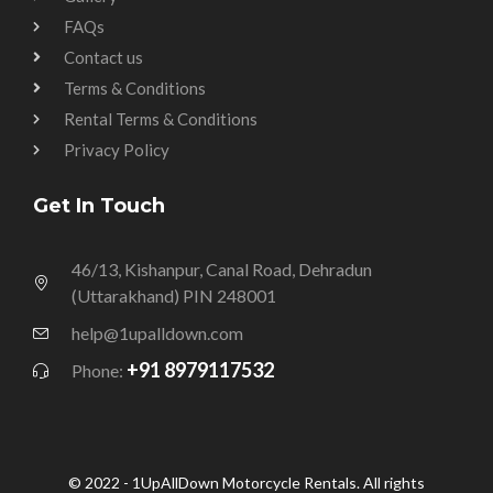
FAQs
Contact us
Terms & Conditions
Rental Terms & Conditions
Privacy Policy
Get In Touch
46/13, Kishanpur, Canal Road, Dehradun
(Uttarakhand) PIN 248001
help@1upalldown.com
+91 8979117532
Phone:
© 2022 - 1UpAllDown Motorcycle Rentals. All rights