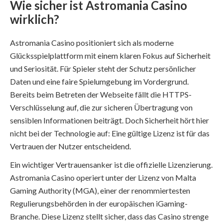
Wie sicher ist Astromania Casino
wirklich?
Astromania Casino positioniert sich als moderne
Glücksspielplattform mit einem klaren Fokus auf Sicherheit
und Seriosität. Für Spieler steht der Schutz persönlicher
Daten und eine faire Spielumgebung im Vordergrund.
Bereits beim Betreten der Webseite fällt die HTTPS-
Verschlüsselung auf, die zur sicheren Übertragung von
sensiblen Informationen beiträgt. Doch Sicherheit hört hier
nicht bei der Technologie auf: Eine gültige Lizenz ist für das
Vertrauen der Nutzer entscheidend.
Ein wichtiger Vertrauensanker ist die offizielle Lizenzierung.
Astromania Casino operiert unter der Lizenz von Malta
Gaming Authority (MGA), einer der renommiertesten
Regulierungsbehörden in der europäischen iGaming-
Branche. Diese Lizenz stellt sicher, dass das Casino strenge