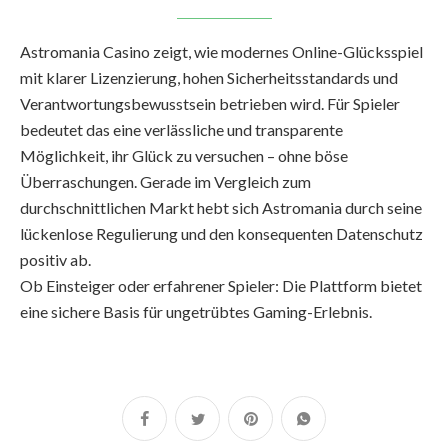
Astromania Casino zeigt, wie modernes Online-Glücksspiel
mit klarer Lizenzierung, hohen Sicherheitsstandards und
Verantwortungsbewusstsein betrieben wird. Für Spieler
bedeutet das eine verlässliche und transparente
Möglichkeit, ihr Glück zu versuchen – ohne böse
Überraschungen. Gerade im Vergleich zum
durchschnittlichen Markt hebt sich Astromania durch seine
lückenlose Regulierung und den konsequenten Datenschutz
positiv ab.
Ob Einsteiger oder erfahrener Spieler: Die Plattform bietet
eine sichere Basis für ungetrübtes Gaming-Erlebnis.