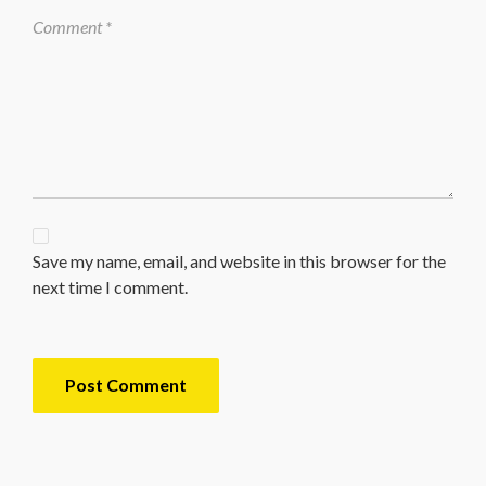
Save my name, email, and website in this browser for the
next time I comment.