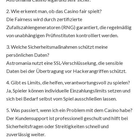
2. Wie erkennt man, ob das Casino fair spielt?
Die Fairness wird durch zertifizierte
Zufallszahlengeneratoren (RNG) garantiert, die regelmäßig
von unabhängigen Prüfinstituten kontrolliert werden.
3. Welche Sicherheitsmaßnahmen schützt meine
persönlichen Daten?
Astromania nutzt eine SSL-Verschlüsselung, die sensible
Daten bei der Übertragung vor Hackerangriffen schützt.
4. Gibt es Limits, die helfen, verantwortungsvoll zu spielen?
Ja, Spieler können individuelle Einzahlungslimits setzen und
sich bei Bedarf selbst vom Spiel ausschließen lassen.
5. Was passiert, wenn ich ein Problem mit dem Casino habe?
Der Kundensupport ist professionell geschult und hilft bei
Sicherheitsfragen oder Streitigkeiten schnell und
zuverlässig weiter.