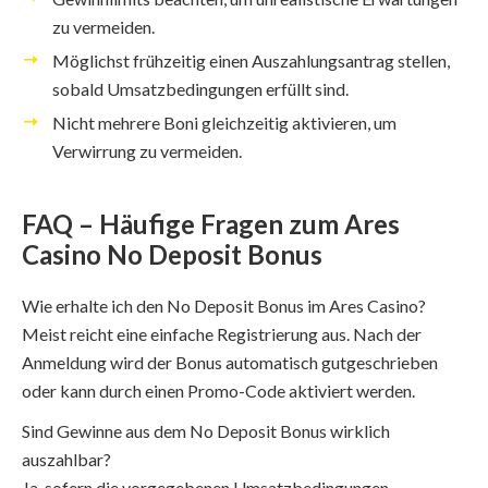
zu vermeiden.
Möglichst frühzeitig einen Auszahlungsantrag stellen,
sobald Umsatzbedingungen erfüllt sind.
Nicht mehrere Boni gleichzeitig aktivieren, um
Verwirrung zu vermeiden.
FAQ – Häufige Fragen zum Ares
Casino No Deposit Bonus
Wie erhalte ich den No Deposit Bonus im Ares Casino?
Meist reicht eine einfache Registrierung aus. Nach der
Anmeldung wird der Bonus automatisch gutgeschrieben
oder kann durch einen Promo-Code aktiviert werden.
Sind Gewinne aus dem No Deposit Bonus wirklich
auszahlbar?
Ja, sofern die vorgegebenen Umsatzbedingungen