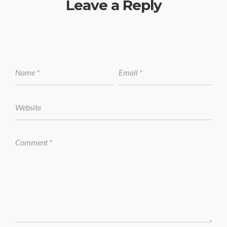
Leave a Reply