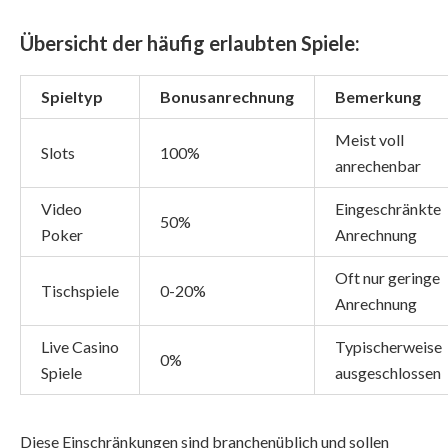
Übersicht der häufig erlaubten Spiele:
Spieltyp
Bonusanrechnung
Bemerkung
Meist voll
Slots
100%
anrechenbar
Video
Eingeschränkte
50%
Poker
Anrechnung
Oft nur geringe
Tischspiele
0-20%
Anrechnung
Live Casino
Typischerweise
0%
Spiele
ausgeschlossen
Diese Einschränkungen sind branchenüblich und sollen