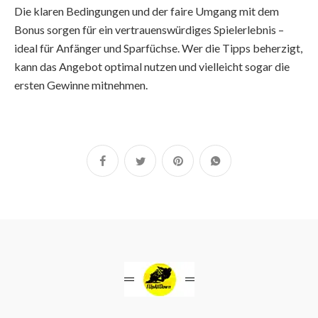
Die klaren Bedingungen und der faire Umgang mit dem
Bonus sorgen für ein vertrauenswürdiges Spielerlebnis –
ideal für Anfänger und Sparfüchse. Wer die Tipps beherzigt,
kann das Angebot optimal nutzen und vielleicht sogar die
ersten Gewinne mitnehmen.