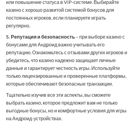
или повышение статуса в VIP-системе. Выбирайте
казино с хорошо развитой системой бонусов для
постоянных игроков, если планируете играть
регулярно.
5. Репутация и безопасность
– при выборе казино с
бонусами для Андроид важно учитывать его
репутацию. Ознакомьтесь с отзывами других игроков и
убедитесь, что казино надежно защищает личные
данные и гарантирует честность игры. Используйте
только лицензированные и проверенные платформы,
которые обеспечивают безопасные транзакции.
Тщательно изучив все эти аспекты, вы сможете
выбрать казино, которое предложит вам не только
выгодные бонусы, но и комфортные условия для игры
на Андроид-устройствах.