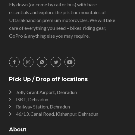
Fly down (or come by rail or bus) with bare
essentials and explore the pristine mountains of
Uttarakhand on premium motorcycles. We will take
care of everything you need – bikes, riding gear,
GoPro & anything else you may require.
Pick Up / Drop off locations
Jolly Grant Airport, Dehradun
ISBT, Dehradun
Railway Station, Dehradun
46/13, Canal Road, Kishanpur, Dehradun
About