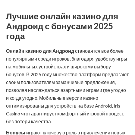
Лучшие онлайн казино для
Андроид с бонусами 2025
года
Онлайн казино для Андроид
становятся все более
популярными среди игроков, благодаря удобству игры
на мобильных устройствах и широкому выбору
бонусов. В 2025 году множество платформ предлагают
своим пользователям заманчивые предложения,
позволяя наслаждаться азартными играми где угодно
и когда угодно. Мобильные версии казино
оптимизированы для устройств на базе Android,
Iris
Casino
что гарантирует комфортный игровой процесс
без потери качества.
Бонусы
играют ключевую роль в привлечении новых