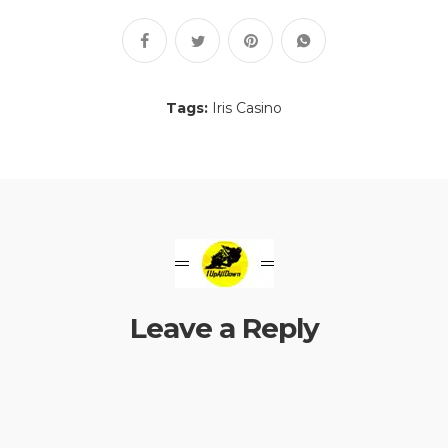
Tags:
Iris Casino
Leave a Reply