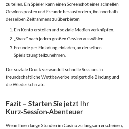
zu teilen. Ein Spieler kann einen Screenshot eines schnellen
Gewinns posten und Freunde herausfordern, ihn innerhalb
desselben Zeitrahmens zu überbieten.
Ein Konto erstellen und soziale Medien verknüpfen.
„Share“ nach jedem großen Gewinn auswählen.
Freunde per Einladung einladen, an derselben
Spielsitzung teilzunehmen.
Der soziale Druck verwandelt schnelle Sessions in
freundschaftliche Wettbewerbe, steigert die Bindung und
die Wiederkehrrate.
Fazit – Starten Sie jetzt Ihr
Kurz‑Session-Abenteuer
Wenn Ihnen lange Stunden im Casino zu langsam erscheinen,