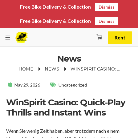
Free Bike Delivery & Collection
Dismiss
Free Bike Delivery & Collection
Dismiss
Rent
News
HOME
NEWS
WINSPIRIT CASINO: QUICK‑PLAY THRILLS AND INSTANT WINS
May 29, 2026
Uncategorized
WinSpirit Casino: Quick‑Play
Thrills and Instant Wins
Wenn Sie wenig Zeit haben, aber trotzdem nach einem