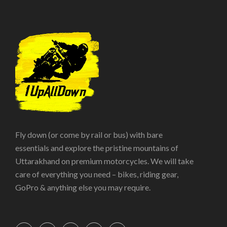
Fly down (or come by rail or bus) with bare
essentials and explore the pristine mountains of
Uttarakhand on premium motorcycles. We will take
care of everything you need – bikes, riding gear,
GoPro & anything else you may require.