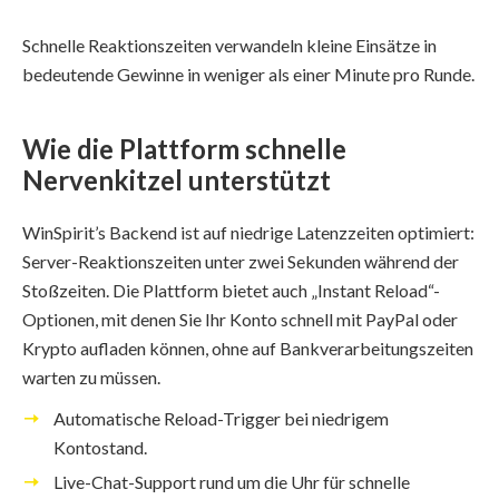
Schnelle Reaktionszeiten verwandeln kleine Einsätze in
bedeutende Gewinne in weniger als einer Minute pro Runde.
Wie die Plattform schnelle
Nervenkitzel unterstützt
WinSpirit’s Backend ist auf niedrige Latenzzeiten optimiert:
Server-Reaktionszeiten unter zwei Sekunden während der
Stoßzeiten. Die Plattform bietet auch „Instant Reload“-
Optionen, mit denen Sie Ihr Konto schnell mit PayPal oder
Krypto aufladen können, ohne auf Bankverarbeitungszeiten
warten zu müssen.
Automatische Reload-Trigger bei niedrigem
Kontostand.
Live-Chat-Support rund um die Uhr für schnelle