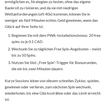
ermöglichen es, Strategien zu testen, ohne das eigene
Bankroll zu riskieren, und da sie mit niedrigen
Wettanforderungen (oft 40x) kommen, können Sie in
weniger als fünf Minuten echtes Geld gewinnen, wenn das
Glück auf Ihrer Seite ist.
Beginnen Sie mit dem PWA-Installationsbonus: 20 free
spins zu je 0.1 CAD.
Wechseln Sie zu täglichen Free Spin‑Angeboten – meist
bis zu 50 Spins.
Nutzen Sie Slot-„Free Spin“-Trigger für Bonusrunden,
die ein bis zwei Minuten dauern.
Kurze Sessions leben von diesem schnellen Zyklus: spielen,
gewinnen oder verlieren, zum nächsten Spin wechseln,
wiederholen, bis eine Glückssträhne oder das Limit erreicht
ist.