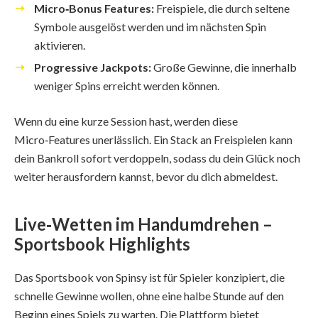
Micro‑Bonus Features:
Freispiele, die durch seltene
Symbole ausgelöst werden und im nächsten Spin
aktivieren.
Progressive Jackpots:
Große Gewinne, die innerhalb
weniger Spins erreicht werden können.
Wenn du eine kurze Session hast, werden diese
Micro‑Features unerlässlich. Ein Stack an Freispielen kann
dein Bankroll sofort verdoppeln, sodass du dein Glück noch
weiter herausfordern kannst, bevor du dich abmeldest.
Live‑Wetten im Handumdrehen –
Sportsbook Highlights
Das Sportsbook von Spinsy ist für Spieler konzipiert, die
schnelle Gewinne wollen, ohne eine halbe Stunde auf den
Beginn eines Spiels zu warten. Die Plattform bietet