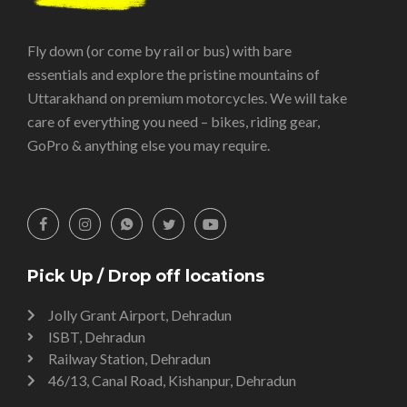
Fly down (or come by rail or bus) with bare
essentials and explore the pristine mountains of
Uttarakhand on premium motorcycles. We will take
care of everything you need – bikes, riding gear,
GoPro & anything else you may require.
Pick Up / Drop off locations
Jolly Grant Airport, Dehradun
ISBT, Dehradun
Railway Station, Dehradun
46/13, Canal Road, Kishanpur, Dehradun