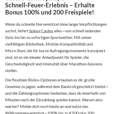
Schnell‑Feuer‑Erlebnis – Erhalte
Bonus 100% und 200 Freispiele!
Wenn du schnelle Nervenkitzel ohne lange Verpflichtungen
suchst, liefert
Spinsy Casino
alles—von schnell ladenden
Slots bis hin zu sofortigen Sportwetten. Mit seiner
vielfältigen Bibliothek, Mobile‑Kompatibilität und
Micro‑Boni, die für kurze Aufregungsmomente konzipiert
sind, ist es ein idealer Anlaufpunkt für Spieler, die
Geschwindigkeit und Intensität über Marathon‑Sessions
stellen.
Die flexiblen Risiko‑Optionen erlauben es dir, große
Gewinne zu jagen, während dein Bankroll geschützt bleibt—
und die Zahlungsoptionen bedeuten, dass du innerhalb von
Minuten nach der Einzahlung spielen kannst. Warum also
warten? Melde dich noch heute an und nutze das
Willkommensangebot—100% bis zu €500 plus 200