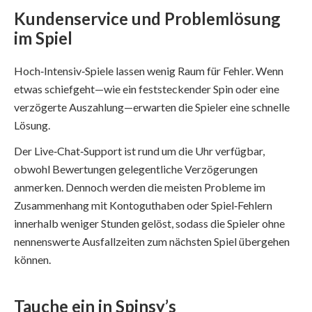
Kundenservice und Problemlösung
im Spiel
Hoch‑Intensiv‑Spiele lassen wenig Raum für Fehler. Wenn
etwas schiefgeht—wie ein feststeckender Spin oder eine
verzögerte Auszahlung—erwarten die Spieler eine schnelle
Lösung.
Der Live‑Chat‑Support ist rund um die Uhr verfügbar,
obwohl Bewertungen gelegentliche Verzögerungen
anmerken. Dennoch werden die meisten Probleme im
Zusammenhang mit Kontoguthaben oder Spiel‑Fehlern
innerhalb weniger Stunden gelöst, sodass die Spieler ohne
nennenswerte Ausfallzeiten zum nächsten Spiel übergehen
können.
Tauche ein in Spinsy’s