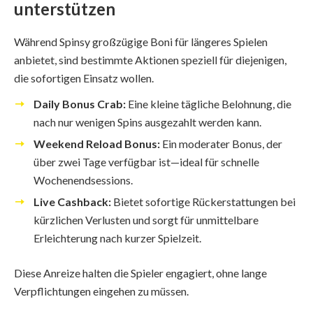
unterstützen
Während Spinsy großzügige Boni für längeres Spielen
anbietet, sind bestimmte Aktionen speziell für diejenigen,
die sofortigen Einsatz wollen.
Daily Bonus Crab:
Eine kleine tägliche Belohnung, die
nach nur wenigen Spins ausgezahlt werden kann.
Weekend Reload Bonus:
Ein moderater Bonus, der
über zwei Tage verfügbar ist—ideal für schnelle
Wochenendsessions.
Live Cashback:
Bietet sofortige Rückerstattungen bei
kürzlichen Verlusten und sorgt für unmittelbare
Erleichterung nach kurzer Spielzeit.
Diese Anreize halten die Spieler engagiert, ohne lange
Verpflichtungen eingehen zu müssen.