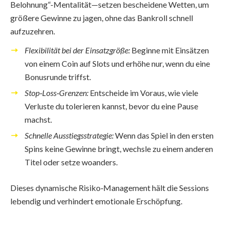
Belohnung“-Mentalität—setzen bescheidene Wetten, um
größere Gewinne zu jagen, ohne das Bankroll schnell
aufzuzehren.
Flexibilität bei der Einsatzgröße:
Beginne mit Einsätzen
von einem Coin auf Slots und erhöhe nur, wenn du eine
Bonusrunde triffst.
Stop‑Loss‑Grenzen:
Entscheide im Voraus, wie viele
Verluste du tolerieren kannst, bevor du eine Pause
machst.
Schnelle Ausstiegsstrategie:
Wenn das Spiel in den ersten
Spins keine Gewinne bringt, wechsle zu einem anderen
Titel oder setze woanders.
Dieses dynamische Risiko‑Management hält die Sessions
lebendig und verhindert emotionale Erschöpfung.