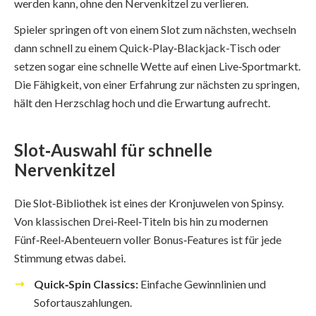
werden kann, ohne den Nervenkitzel zu verlieren.
Spieler springen oft von einem Slot zum nächsten, wechseln
dann schnell zu einem Quick‑Play‑Blackjack-Tisch oder
setzen sogar eine schnelle Wette auf einen Live‑Sportmarkt.
Die Fähigkeit, von einer Erfahrung zur nächsten zu springen,
hält den Herzschlag hoch und die Erwartung aufrecht.
Slot‑Auswahl für schnelle
Nervenkitzel
Die Slot‑Bibliothek ist eines der Kronjuwelen von Spinsy.
Von klassischen Drei‑Reel‑Titeln bis hin zu modernen
Fünf‑Reel‑Abenteuern voller Bonus‑Features ist für jede
Stimmung etwas dabei.
Quick‑Spin Classics:
Einfache Gewinnlinien und
Sofortauszahlungen.