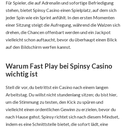
Für Spieler, die auf Adrenalin und sofortige Befriedigung
stehen, bietet Spinsy Casino einen Spielplatz, auf dem sich
jeder Spin wie ein Sprint anfühlt. In den ersten Momenten
einer Sitzung steigt die Aufregung, während die Walzen sich
drehen, die Chancen offenbart werden und ein Jackpot
vielleicht schon auftaucht, bevor du überhaupt einen Blick
auf den Bildschirm werfen kannst.
Warum Fast Play bei Spinsy Casino
wichtig ist
Stell dir vor, du betrittst ein Casino nach einem langen
Arbeitstag. Du willst nicht stundenlang sitzen; du bist hier,
um die Stimmung zu testen, den Kick zu spüren und
vielleicht einen ordentlichen Gewinn zu erzielen, bevor du
nach Hause gehst. Spinsy richtet sich nach diesem Mindset,
indem es eine Schnittstelle bietet, die sofort lädt, eine