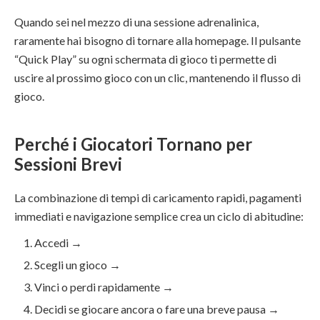
Quando sei nel mezzo di una sessione adrenalinica,
raramente hai bisogno di tornare alla homepage. Il pulsante
“Quick Play” su ogni schermata di gioco ti permette di
uscire al prossimo gioco con un clic, mantenendo il flusso di
gioco.
Perché i Giocatori Tornano per
Sessioni Brevi
La combinazione di tempi di caricamento rapidi, pagamenti
immediati e navigazione semplice crea un ciclo di abitudine:
Accedi →
Scegli un gioco →
Vinci o perdi rapidamente →
Decidi se giocare ancora o fare una breve pausa →