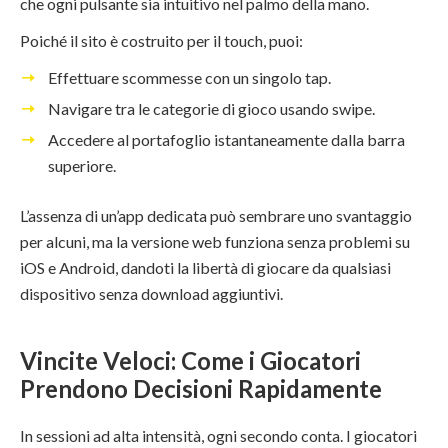
che ogni pulsante sia intuitivo nel palmo della mano.
Poiché il sito è costruito per il touch, puoi:
Effettuare scommesse con un singolo tap.
Navigare tra le categorie di gioco usando swipe.
Accedere al portafoglio istantaneamente dalla barra
superiore.
L’assenza di un’app dedicata può sembrare uno svantaggio
per alcuni, ma la versione web funziona senza problemi su
iOS e Android, dandoti la libertà di giocare da qualsiasi
dispositivo senza download aggiuntivi.
Vincite Veloci: Come i Giocatori
Prendono Decisioni Rapidamente
In sessioni ad alta intensità, ogni secondo conta. I giocatori