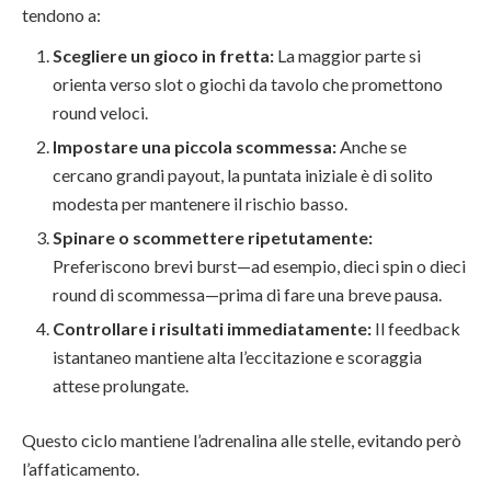
tendono a:
Scegliere un gioco in fretta:
La maggior parte si
orienta verso slot o giochi da tavolo che promettono
round veloci.
Impostare una piccola scommessa:
Anche se
cercano grandi payout, la puntata iniziale è di solito
modesta per mantenere il rischio basso.
Spinare o scommettere ripetutamente:
Preferiscono brevi burst—ad esempio, dieci spin o dieci
round di scommessa—prima di fare una breve pausa.
Controllare i risultati immediatamente:
Il feedback
istantaneo mantiene alta l’eccitazione e scoraggia
attese prolungate.
Questo ciclo mantiene l’adrenalina alle stelle, evitando però
l’affaticamento.