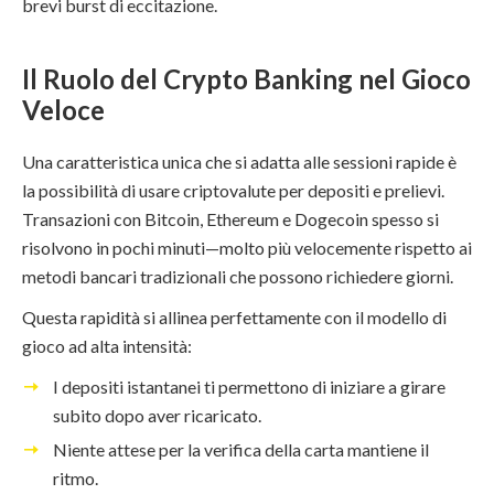
brevi burst di eccitazione.
Il Ruolo del Crypto Banking nel Gioco
Veloce
Una caratteristica unica che si adatta alle sessioni rapide è
la possibilità di usare criptovalute per depositi e prelievi.
Transazioni con Bitcoin, Ethereum e Dogecoin spesso si
risolvono in pochi minuti—molto più velocemente rispetto ai
metodi bancari tradizionali che possono richiedere giorni.
Questa rapidità si allinea perfettamente con il modello di
gioco ad alta intensità:
I depositi istantanei ti permettono di iniziare a girare
subito dopo aver ricaricato.
Niente attese per la verifica della carta mantiene il
ritmo.