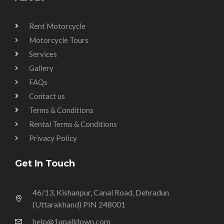
Rent Motorcycle
Motorcycle Tours
Services
Gallery
FAQs
Contact us
Terms & Conditions
Rental Terms & Conditions
Privacy Policy
Get In Touch
46/13, Kishanpur, Canal Road, Dehradun
(Uttarakhand) PIN 248001
help@1upalldown.com