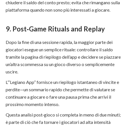
chiudere il saldo del conto presto; evita che rimangano sulla
piattaforma quando non sono più interessati a giocare.
9. Post‑Game Rituals and Replay
Dopo la fine di una sessione rapida, la maggior parte dei
giocatori esegue un semplice rituale: controllare il saldo
tramite la pagina di riepilogo dell’app e decidere se piazzare
un’altra scommessa su un gioco diverso o semplicemente
uscire.
L’“Legiano App” fornisce un riepilogo istantaneo di vincite e
perdite—un sommario rapido che permette di valutare se
continuare a giocare o fare una pausa prima che arrivi il
prossimo momento intenso.
Questa analisi post‑gioco si completa in meno di due minuti;
è parte di ciò che fa tornare i giocatori ad alta intensità