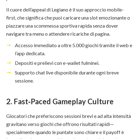
Il cuore dell’appeal di Legiano è il suo approccio mobile-
first, che significa che puoi caricare una slot emozionante o
piazzare una scommessa sportiva rapida senza dover
navigare tra menu o attendere ricariche di pagina.
Accesso immediato a oltre 5.000 giochi tramite il web e
l’app dedicata.
Depositi e prelievi con e-wallet fulminei.
Supporto chat live disponibile durante ogni breve
sessione.
2. Fast‑Paced Gameplay Culture
Giocatori che preferiscono sessioni brevi e ad alta intensità
gravitano verso giochi che offrono risultati rapidi—
specialmente quando le puntate sono chiare e il payoff è