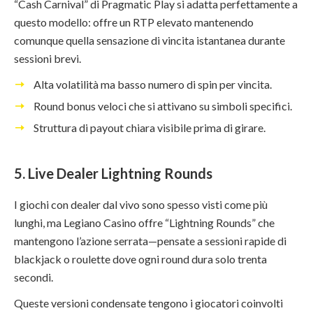
“Cash Carnival” di Pragmatic Play si adatta perfettamente a
questo modello: offre un RTP elevato mantenendo
comunque quella sensazione di vincita istantanea durante
sessioni brevi.
Alta volatilità ma basso numero di spin per vincita.
Round bonus veloci che si attivano su simboli specifici.
Struttura di payout chiara visibile prima di girare.
5. Live Dealer Lightning Rounds
I giochi con dealer dal vivo sono spesso visti come più
lunghi, ma Legiano Casino offre “Lightning Rounds” che
mantengono l’azione serrata—pensate a sessioni rapide di
blackjack o roulette dove ogni round dura solo trenta
secondi.
Queste versioni condensate tengono i giocatori coinvolti