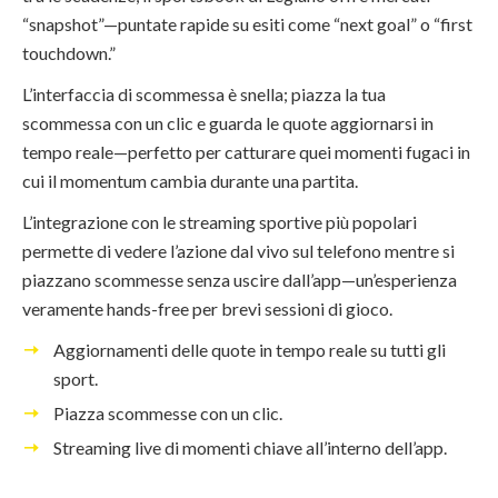
“snapshot”—puntate rapide su esiti come “next goal” o “first
touchdown.”
L’interfaccia di scommessa è snella; piazza la tua
scommessa con un clic e guarda le quote aggiornarsi in
tempo reale—perfetto per catturare quei momenti fugaci in
cui il momentum cambia durante una partita.
L’integrazione con le streaming sportive più popolari
permette di vedere l’azione dal vivo sul telefono mentre si
piazzano scommesse senza uscire dall’app—un’esperienza
veramente hands-free per brevi sessioni di gioco.
Aggiornamenti delle quote in tempo reale su tutti gli
sport.
Piazza scommesse con un clic.
Streaming live di momenti chiave all’interno dell’app.