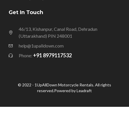
Get In Touch
46/13, Kishanpur, Canal Road, Dehradun
(Uttarakhand) PIN 248001
help@1upalldown.com
+91 8979117532
Phone:
© 2022 - 1UpAllDown Motorcycle Rentals. All rights
reserved.Powered by Leadraft