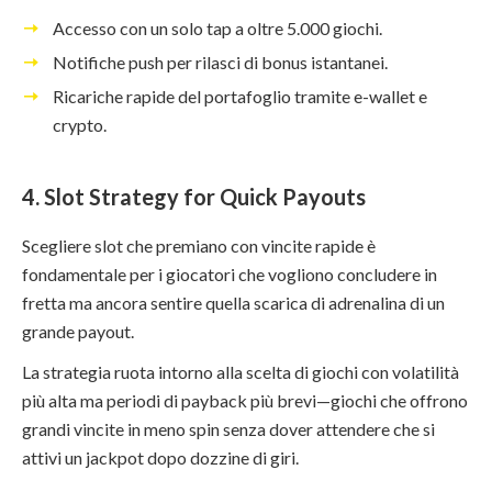
Accesso con un solo tap a oltre 5.000 giochi.
Notifiche push per rilasci di bonus istantanei.
Ricariche rapide del portafoglio tramite e-wallet e
crypto.
4. Slot Strategy for Quick Payouts
Scegliere slot che premiano con vincite rapide è
fondamentale per i giocatori che vogliono concludere in
fretta ma ancora sentire quella scarica di adrenalina di un
grande payout.
La strategia ruota intorno alla scelta di giochi con volatilità
più alta ma periodi di payback più brevi—giochi che offrono
grandi vincite in meno spin senza dover attendere che si
attivi un jackpot dopo dozzine di giri.