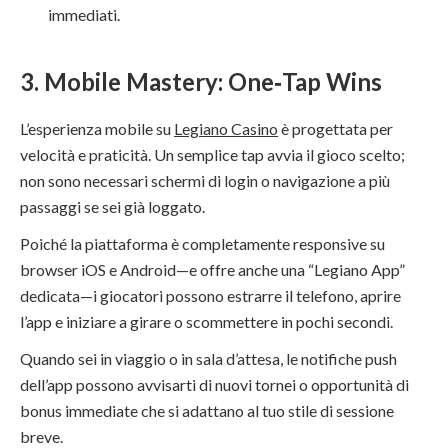
immediati.
3. Mobile Mastery: One‑Tap Wins
L’esperienza mobile su
Legiano Casino
è progettata per
velocità e praticità. Un semplice tap avvia il gioco scelto;
non sono necessari schermi di login o navigazione a più
passaggi se sei già loggato.
Poiché la piattaforma è completamente responsive su
browser iOS e Android—e offre anche una “Legiano App”
dedicata—i giocatori possono estrarre il telefono, aprire
l’app e iniziare a girare o scommettere in pochi secondi.
Quando sei in viaggio o in sala d’attesa, le notifiche push
dell’app possono avvisarti di nuovi tornei o opportunità di
bonus immediate che si adattano al tuo stile di sessione
breve.