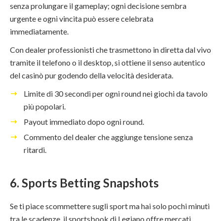
senza prolungare il gameplay; ogni decisione sembra
urgente e ogni vincita può essere celebrata
immediatamente.
Con dealer professionisti che trasmettono in diretta dal vivo
tramite il telefono o il desktop, si ottiene il senso autentico
del casinò pur godendo della velocità desiderata.
Limite di 30 secondi per ogni round nei giochi da tavolo
più popolari.
Payout immediato dopo ogni round.
Commento del dealer che aggiunge tensione senza
ritardi.
6. Sports Betting Snapshots
Se ti piace scommettere sugli sport ma hai solo pochi minuti
tra le scadenze, il sportsbook di Legiano offre mercati