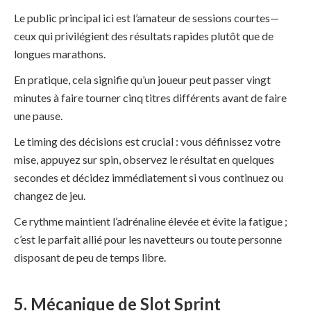
Le public principal ici est l’amateur de sessions courtes—
ceux qui privilégient des résultats rapides plutôt que de
longues marathons.
En pratique, cela signifie qu’un joueur peut passer vingt
minutes à faire tourner cinq titres différents avant de faire
une pause.
Le timing des décisions est crucial : vous définissez votre
mise, appuyez sur spin, observez le résultat en quelques
secondes et décidez immédiatement si vous continuez ou
changez de jeu.
Ce rythme maintient l’adrénaline élevée et évite la fatigue ;
c’est le parfait allié pour les navetteurs ou toute personne
disposant de peu de temps libre.
5. Mécanique de Slot Sprint