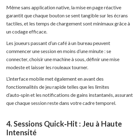
Même sans application native, la mise en page réactive
garantit que chaque bouton se sent tangible sur les écrans
tactiles, et les temps de chargement sont minimaux grâce à
un codage efficace.
Les joueurs passant d’un café à un bureau peuvent
commencer une session en moins d’une minute : se
connecter, choisir une machine à sous, définir une mise
modeste et laisser les rouleaux tourner.
L’interface mobile met également en avant des
fonctionnalités de jeu rapide telles que les limites
d’auto‑spin et les notifications de gains instantanés, assurant
que chaque session reste dans votre cadre temporel.
4. Sessions Quick‑Hit : Jeu à Haute
Intensité