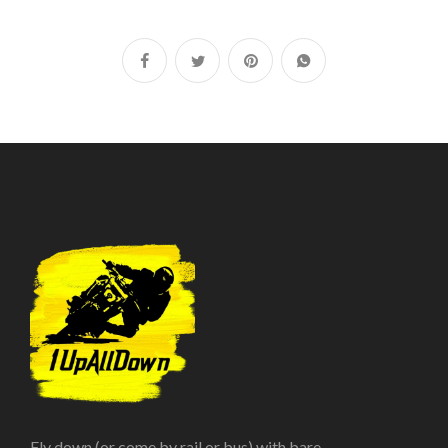
Fly down (or come by rail or bus) with bare