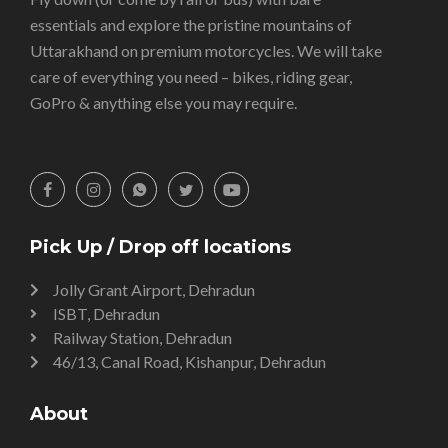
essentials and explore the pristine mountains of
Uttarakhand on premium motorcycles. We will take
care of everything you need – bikes, riding gear,
GoPro & anything else you may require.
Pick Up / Drop off locations
Jolly Grant Airport, Dehradun
ISBT, Dehradun
Railway Station, Dehradun
46/13, Canal Road, Kishanpur, Dehradun
About