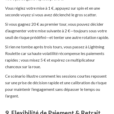
Vous réglez votre mise à 1 €, appuyez sur spin et en une
seconde voyez si vous avez déclenché le gros scatter.
Si vous gagnez 20 € au premier tour, vous pouvez décider
d’augmenter votre mise suivante à 2 €—toujours sous votre
seuil de risque prédéfini—et tenter une autre rotation rapide.
Si rien ne tombe après trois tours, vous passez à Lightning
Roulette car sa haute volatilité récompense les paiements
rapides ; vous misez 5 € et espérez ce multiplicateur
chanceux sur la roue.
Ce scénario illustre comment les sessions courtes reposent
sur une prise de décision rapide et une calibration du risque
pour maintenir l’engagement sans dépasser le temps ou
l’argent.
9. Flexibilité de Paiement & Retrait