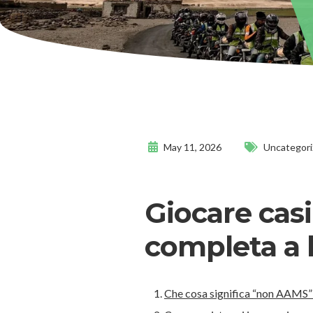
May 11, 2026
Uncategori
Giocare casi
completa a 
Che cosa significa “non AAMS” 