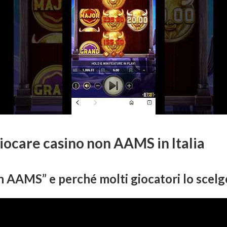
iocare casino non AAMS
in Italia
on AAMS” e perché molti giocatori lo scel