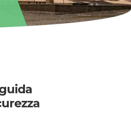
 guida
curezza