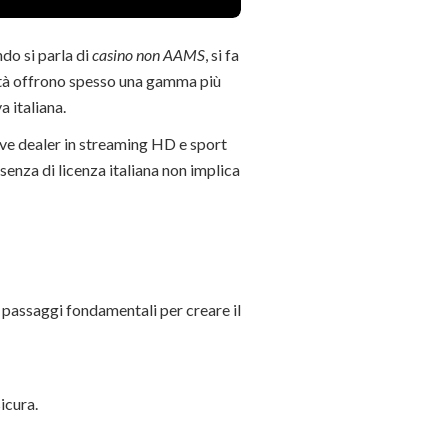
ndo si parla di
casino non AAMS
, si fa
altà offrono spesso una gamma più
a italiana.
 live dealer in streaming HD e sport
senza di licenza italiana non implica
i passaggi fondamentali per creare il
icura.