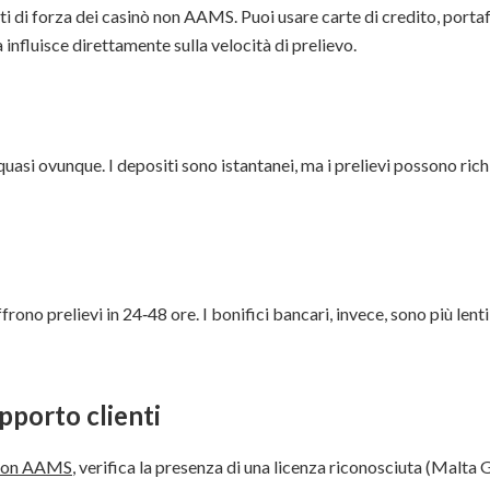
ti di forza dei casinò non AAMS. Puoi usare carte di credito, portafo
a influisce direttamente sulla velocità di prelievo.
si ovunque. I depositi sono istantanei, ma i prelievi possono richi
frono prelievi in 24‑48 ore. I bonifici bancari, invece, sono più lent
upporto clienti
i non AAMS
, verifica la presenza di una licenza riconosciuta (Malt