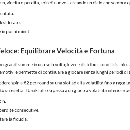
pin, vincita o perdita, spin di nuovo—creando un ciclo che sembra 
puntata.
 desiderato.
 in pochi minuti.
eloce: Equilibrare Velocità e Fortuna
o grandi somme in una sola volta; invece distribuiscono il rischio 
motivi e permette di continuare a giocare senza lunghi periodi di a
ere spin a €2 per round su una slot ad alta volatilità fino a raggiu
to si resetta il bankroll o si passa a un gioco a volatilità inferiore p
in.
perdite consecutive.
are la fiducia.