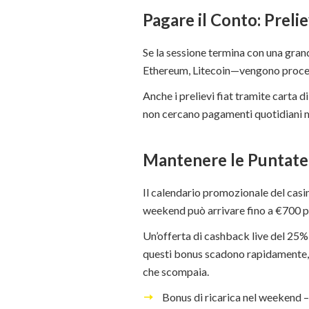
Pagare il Conto: Preli
Se la sessione termina con una grand
Ethereum, Litecoin—vengono process
Anche i prelievi fiat tramite carta d
non cercano pagamenti quotidiani 
Mantenere le Puntate 
Il calendario promozionale del casin
weekend può arrivare fino a €700 pi
Un’offerta di cashback live del 25%
questi bonus scadono rapidamente, r
che scompaia.
Bonus di ricarica nel weekend 