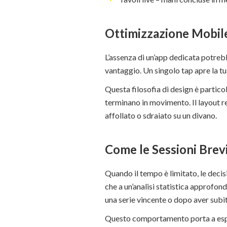
Ottimizzazione Mobil
L’assenza di un’app dedicata potre
vantaggio. Un singolo tap apre la t
Questa filosofia di design è partico
terminano in movimento. Il layout re
affollato o sdraiato su un divano.
Come le Sessioni Brev
Quando il tempo è limitato, le decisi
che a un’analisi statistica approf
una serie vincente o dopo aver subit
Questo comportamento porta a esplosi