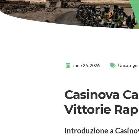
June 26, 2026
Uncategor
Casinova Cas
Vittorie Ra
Introduzione a Casino