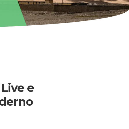
 Live e
oderno