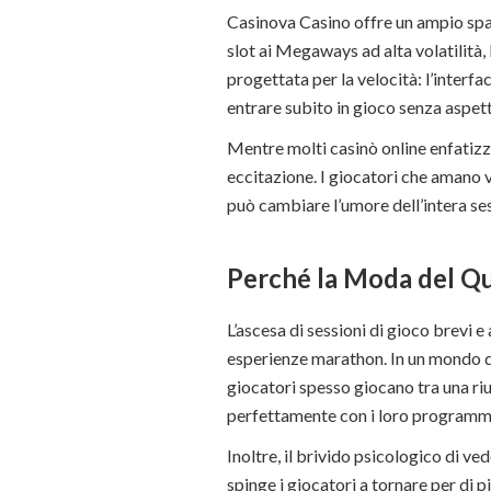
Casinova Casino offre un ampio spazi
slot ai Megaways ad alta volatilità,
progettata per la velocità: l’interfa
entrare subito in gioco senza aspetta
Mentre molti casinò online enfatizz
eccitazione. I giocatori che amano 
può cambiare l’umore dell’intera se
Perché la Moda del Q
L’ascesa di sessioni di gioco brevi e 
esperienze marathon. In un mondo dov
giocatori spesso giocano tra una riu
perfettamente con i loro programm
Inoltre, il brivido psicologico di 
spinge i giocatori a tornare per di 