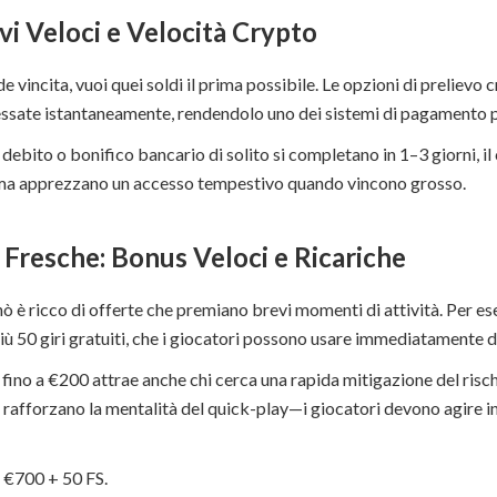
evi Veloci e Velocità Crypto
e vincita, vuoi quei soldi il prima possibile. Le opzioni di preliev
ate istantaneamente, rendendolo uno dei sistemi di pagamento più
i debito o bonifico bancario di solito si completano in 1–3 giorni, il
ma apprezzano un accesso tempestivo quando vincono grosso.
Fresche: Bonus Veloci e Ricariche
ò è ricco di offerte che premiano brevi momenti di attività. Per es
ù 50 giri gratuiti, che i giocatori possono usare immediatamente d
 fino a €200 attrae anche chi cerca una rapida mitigazione del risc
afforzano la mentalità del quick-play—i giocatori devono agire in 
– €700 + 50 FS.