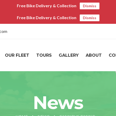
Free Bike Delivery & Collection
Dismiss
Free Bike Delivery & Collection
Dismiss
.com
OUR FLEET
TOURS
GALLERY
ABOUT
CO
News