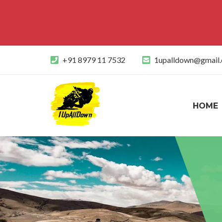
+91 8979 11 7532
1upalldown@gmail
HOME