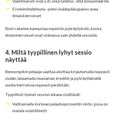
Vaatimukset ovat x35 sekä talletus- että bonusmäärille
Ei minimitalletusta—pieni sisäänpääsypanos avaa
ilmaiskierrokset
Boni-rakenne kannustaa nopeisiin pyöräytyksiin, koska
ilmaiskierrokset ovat voimassa vain yhdellä sessiolla.
4. Miltä tyypillinen lyhyt sessio
näyttää
Rennompikin pelaaja saattaa aloittaa kirjautumalla nopeasti
sisään, lataamalla muutaman kreditin ja pyöräyttämällä
useita kierroksia nopeasti peräkkäin.
Tyypilliset toimet session aikana sisältävät:
Valitsemalla korkean palautusprosentin slotin, jossa on
matala volatiliteetti