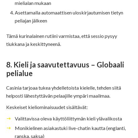
mielialan mukaan
Asettamalla automaattisen uloskirjautumisen tietyn
peliajan jälkeen
Tämä kurinalainen rutiini varmistaa, että sessio pysyy
tiukkana ja keskittyneenä.
8. Kieli ja saavutettavuus – Globaali
pelialue
Casinia tarjoaa tukea yhdelletoista kielelle, tehden siitä
helposti lähestyttävän pelaajille ympäri maailmaa.
Keskeiset kieliominaisuudet sisältävät:
Valittavissa oleva käyttöliittymän kieli ylävalikosta
Monikielinen asiakastuki live-chatin kautta (englanti,
ranska, saksa)