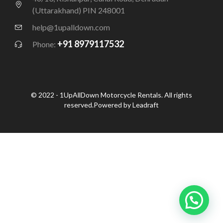
(Uttarakhand) PIN 248001
help@1upalldown.com
+91 8979117532
Phone:
© 2022 - 1UpAllDown Motorcycle Rentals. All rights
reserved.Powered by Leadraft