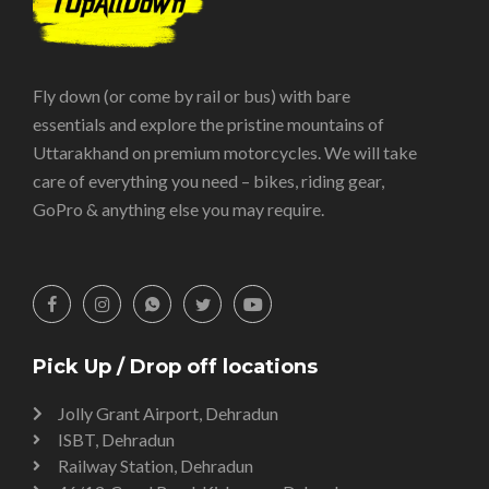
Fly down (or come by rail or bus) with bare
essentials and explore the pristine mountains of
Uttarakhand on premium motorcycles. We will take
care of everything you need – bikes, riding gear,
GoPro & anything else you may require.
Pick Up / Drop off locations
Jolly Grant Airport, Dehradun
ISBT, Dehradun
Railway Station, Dehradun