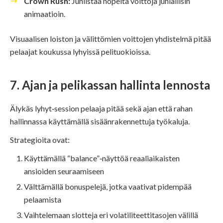
Crown Rush:
Juhlistaa nopeita voittoja juhlallisin
animaatioin.
Visuaalisen loiston ja välittömien voittojen yhdistelmä pitää
pelaajat koukussa lyhyissä pelituokioissa.
7. Ajan ja pelikassan hallinta lennosta
Älykäs lyhyt‑session pelaaja pitää sekä ajan että rahan
hallinnassa käyttämällä sisäänrakennettuja työkaluja.
Strategioita ovat:
Käyttämällä “balance”‑näyttöä reaaliaikaisten
ansioiden seuraamiseen
Välttämällä bonuspelejä, jotka vaativat pidempää
pelaamista
Vaihtelemaan slotteja eri volatiliteettitasojen välillä