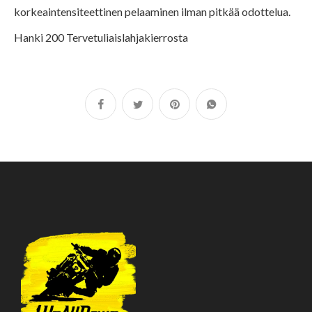
korkeaintensiteettinen pelaaminen ilman pitkää odottelua.
Hanki 200 Tervetuliaislahjakierrosta