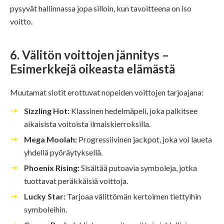
pysyvät hallinnassa jopa silloin, kun tavoitteena on iso
voitto.
6. Välitön voittojen jännitys –
Esimerkkejä oikeasta elämästä
Muutamat slotit erottuvat nopeiden voittojen tarjoajana:
Sizzling Hot:
Klassinen hedelmäpeli, joka palkitsee
aikaisista voitoista ilmaiskierroksilla.
Mega Moolah:
Progressiivinen jackpot, joka voi laueta
yhdellä pyöräytyksellä.
Phoenix Rising:
Sisältää putoavia symboleja, jotka
tuottavat peräkkäisiä voittoja.
Lucky Star:
Tarjoaa välittömän kertoimen tiettyihin
symboleihin.