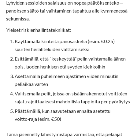
Lyhyiden sessioiden salaisuus on nopea päätöksenteko—
panoksen säätö tai vaihtaminen tapahtuu alle kymmenessä
sekunnissa.
Yleiset riskienhallintatekniikat:
Käyttämällä kiinteitä panosaskelia (esim. €0.25)
suurten heilahteluiden välttämiseksi
Esittämällä, että “keskeyttää” pelin vaihtamalla äänen
pois, luoden henkisen etäisyyden kiekkoihin
Asettamalla puhelimeen ajastimen viiden minuutin
peliaikaa varten
Valitsemalla pelit, joissa on sisäänrakennetut voittojen
rajat, rajoittaaksesi mahdollisia tappioita per pyöräytys
Päättämällä, kun saavutetaan ennalta asetettu
voitto‑raja (esim. €50)
Tämä jäsennelty lähestymistapa varmistaa, että pelaajat